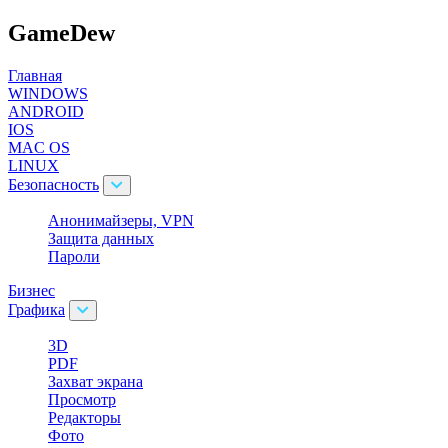
GameDew
Главная
WINDOWS
ANDROID
IOS
MAC OS
LINUX
Безопасность
Анонимайзеры, VPN
Защита данных
Пароли
Бизнес
Графика
3D
PDF
Захват экрана
Просмотр
Редакторы
Фото