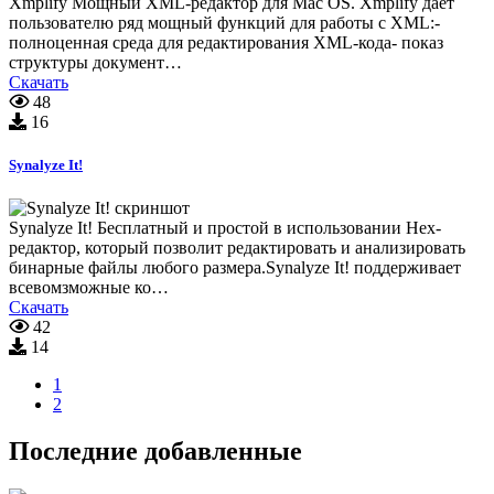
Xmplify Мощный XML-редактор для Mac OS. Xmplify дает
пользователю ряд мощный функций для работы с XML:-
полноценная среда для редактирования XML-кода- показ
структуры документ…
Скачать
48
16
Synalyze It!
Synalyze It! Бесплатный и простой в использовании Hex-
редактор, который позволит редактировать и анализировать
бинарные файлы любого размера.Synalyze It! поддерживает
всевомзможные ко…
Скачать
42
14
1
2
Последние добавленные