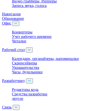
Видео грабберы, Рипперы
Запись звука, голоса
Навигация
Образование
Офис
Конвертеры
Учет рабочего времени
Читалки
Рабочий стол
Календари, органайзеры, напоминалки
Скринсейверы
Украшательства
Часы, будильники
Разработчику
Редакторы кода
Средства разработки
другое
Связь