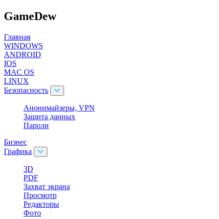
GameDew
Главная
WINDOWS
ANDROID
IOS
MAC OS
LINUX
Безопасность
Анонимайзеры, VPN
Защита данных
Пароли
Бизнес
Графика
3D
PDF
Захват экрана
Просмотр
Редакторы
Фото