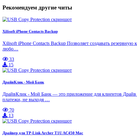
Рекомендуем другие читы
Xilisoft iPhone Contacts Backup
Xilisoft iPhone Contacts Backup Позволяет создавать резервну
любо…
33
15
ДрайвКлик - Мой Банк
ДрайвКлик - Мой Банк — это приложение для клиентов Драйв 
платежи, не выходя …
70
13
Драйвер для TP-Link Archer T1U AC450 Mac