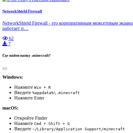
NetworkShield Firewall
NetworkShield Firewall - это корпоративным межсетевым экран
работает п…
62
7
Где найти папку .minecraft?
Windows:
Нажмите
Win + R
Введите
%appdata%\.minecraft
Нажмите Enter
macOS:
Откройте Finder
Нажмите
Cmd + Shift + G
Введите
~/Library/Application Support/minecraft