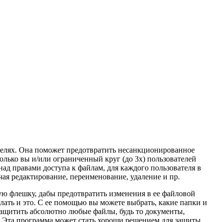
ителях. Она поможет предотвратить несанкционированное
олько вы и/или ограниченный круг (до 3х) пользователей
ад правами доступа к файлам, для каждого пользователя в
ая редактирование, переименование, удаление и пр.
ю флешку, дабы предотвратить изменения в ее файловой
лать и это. С ее помощью вы можете выбрать, какие папки и
ащитить абсолютно любые файлы, будь то документы,
е. Эта программа может стать хороши решением для защиты