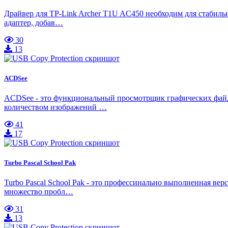
Драйвер для TP-Link Archer T1U AC450 необходим для стабиль
адаптер, добав…
30
13
ACDSee
ACDSee - это функциональный просмотрщик графических файл
количеством изображений …
41
17
Turbo Pascal School Pak
Turbo Pascal School Pak - это профессинально выполненная 
множество пробл…
31
13