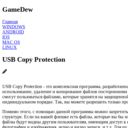
GameDew
Главная
WINDOWS
ANDROID
IOS
MAC OS
LINUX
USB Copy Protection
USB Copy Protection - это комплексная программа, разработа
использование, удаление и копирование файлов посторонними л
смогут пользоваться файлами, которые хранятся на защищенно
индивидуальном порядке. Так, вы можете разрешить только про
Помимо этого, с помощью данной программы можно запретить 
структуре. Если на вашей флешке есть файлы, которые вы бы х
файлы будут видны другим пользователям, имеющим доступ к ф
фотографии и изображения, аудио и видео записи, и т.д. Для