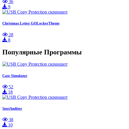
36
9
Christmas Letter GOLockerTheme
28
8
Популярные Программы
Case Simulator
52
18
SpotAuditor
38
10