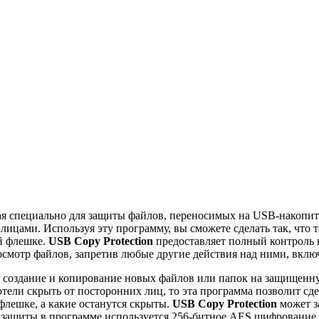
нная специально для защиты файлов, переносимых на USB-накоп
ицами. Используя эту программу, вы сможете сделать так, что т
й флешке.
USB Copy Protection
предоставляет полный контроль н
смотр файлов, запретив любые другие действия над ними, включ
создание и копирование новых файлов или папок на защищенну
отели скрыть от посторонних лиц, то эта программа позволит сде
лешке, а какие останутся скрыты.
USB Copy Protection
может з
 их защиты в программе используется 256-битное AES шифровани