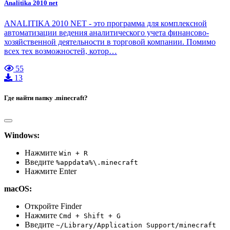
Analitika 2010 net
ANALITIKA 2010 NET - это программа для комплексной
автоматизации ведения аналитического учета финансово-
хозяйственной деятельности в торговой компании. Помимо
всех тех возможностей, котор…
55
13
Где найти папку .minecraft?
Windows:
Нажмите
Win + R
Введите
%appdata%\.minecraft
Нажмите Enter
macOS:
Откройте Finder
Нажмите
Cmd + Shift + G
Введите
~/Library/Application Support/minecraft