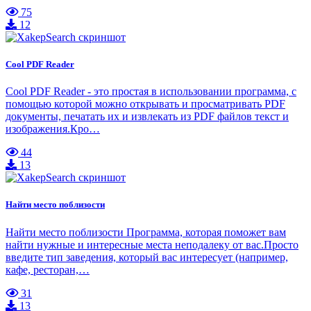
75
12
Cool PDF Reader
Cool PDF Reader - это простая в использовании программа, с
помощью которой можно открывать и просматривать PDF
документы, печатать их и извлекать из PDF файлов текст и
изображения.Кро…
44
13
Найти место поблизости
Найти место поблизости Программа, которая поможет вам
найти нужные и интересные места неподалеку от вас.Просто
введите тип заведения, который вас интересует (например,
кафе, ресторан,…
31
13