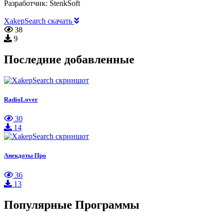
Разработчик:
StenkSoft
XakepSearch скачать
38
9
Последние добавленные
RadioLover
30
14
Анекдоты Про
36
13
Популярные Программы