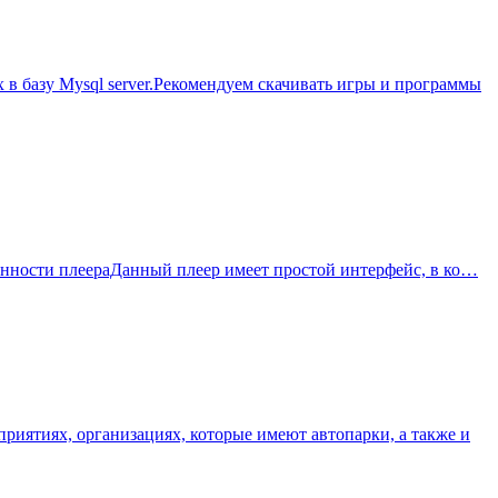
 в базу Mysql server.Рекомендуем скачивать игры и программы
обенности плеераДанный плеер имеет простой интерфейс, в ко…
приятиях, организациях, которые имеют автопарки, а также и