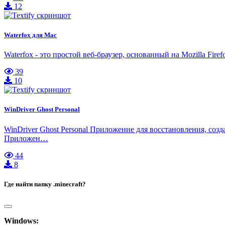
12
Waterfox для Mac
Waterfox - это простой веб-браузер, основанный на Mozilla Fir
39
10
WinDriver Ghost Personal
WinDriver Ghost Personal Приложение для восстановления, соз
Приложен…
44
8
Где найти папку .minecraft?
Windows: