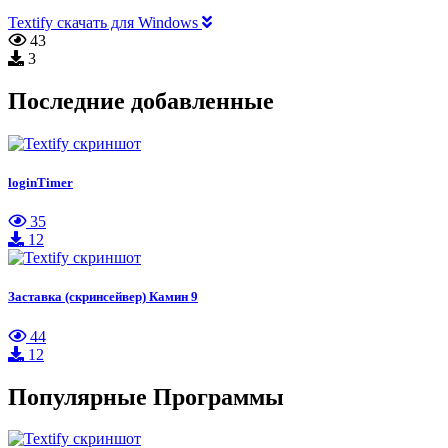
Textify скачать для Windows
43
3
Последние добавленные
loginTimer
35
12
Заставка (скринсейвер) Камин 9
44
12
Популярные Программы