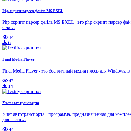
Php скрипт парсер файла MS EXEL
Php скрипт парсер файла MS EXEL - это php скрипт парсер фай
с на…
34
6
Final Media Player
Final Media Player - это бесплатный медиа плеер для Windows,
43
14
Учет автотранспорта
Учет автотранспорта - программа, предназначенная для компле
для частн…
44