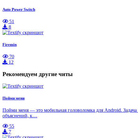
Auto Power Switch
51
8
Firemin
70
12
Рекомендуем другие читы
Пойми меня
Пойми меня — это мобильная головоломка для Android. Задача 
объяснений, к…
55
7