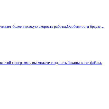
еспечивает более высокую скорость работы.Особенности браузе…
ря этой программе, вы можете создавать бэкапы в exe файлы.