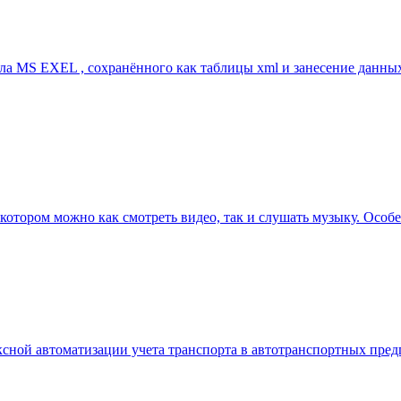
ла MS EXEL , сохранённого как таблицы xml и занесение данных
 в котором можно как смотреть видео, так и слушать музыку. Ос
ксной автоматизации учета транспорта в автотранспортных пред