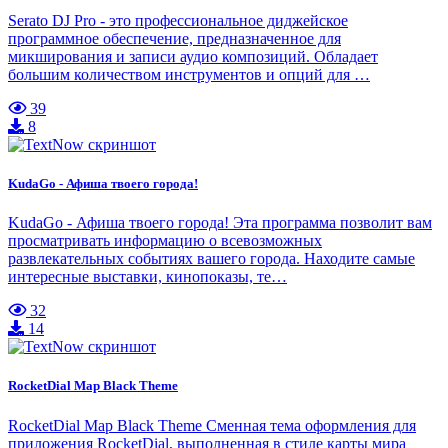
Serato DJ Pro - это профессиональное диджейское
программное обеспечение, предназначенное для
микширования и записи аудио композиций. Обладает
большим количеством инструментов и опций для …
39
8
KudaGo - Афиша твоего города!
KudaGo - Афиша твоего города! Эта программа позволит вам
просматривать информацию о всевозможных
развлекательных событиях вашего города. Находите самые
интересные выставки, кинопоказы, те…
32
14
RocketDial Map Black Theme
RocketDial Map Black Theme Сменная тема оформления для
приложения RocketDial, выполненная в стиле карты мира