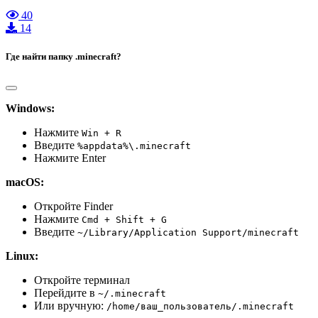
40
14
Где найти папку .minecraft?
Windows:
Нажмите
Win + R
Введите
%appdata%\.minecraft
Нажмите Enter
macOS:
Откройте Finder
Нажмите
Cmd + Shift + G
Введите
~/Library/Application Support/minecraft
Linux:
Откройте терминал
Перейдите в
~/.minecraft
Или вручную:
/home/ваш_пользователь/.minecraft