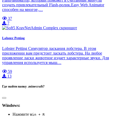
Flash-аниматор, который поможет в считанные минуты
создать привлекательный Flash-ролик.Easy Web Animator
способен на многое,…
37
7
Lobster Petting
Lobster Petting Симулятор ласкания лобстера. В этом
приложении вам предстоит ласкать лобстера. На любое
проявление ласки животное издает характерные звуки. Для
управления используется мыш…
59
13
Где найти папку .minecraft?
Windows:
Нажмите
Win + R