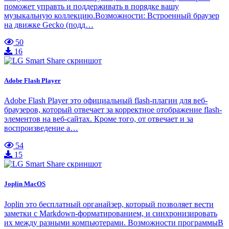
поможет управть и поддерживать в порядке вашу
музыкальную коллекцию.Возможности: Встроенный браузер
на движке Gecko (подд…
50
16
Adobe Flash Player
Adobe Flash Player это официальный flash-плагин для веб-
браузеров, который отвечает за корректное отображение flash-
элементов на веб-сайтах. Кроме того, от отвечает и за
воспроизведение а…
54
15
Joplin MacOS
Joplin это бесплатный органайзер, который позволяет вести
заметки с Markdown-форматированием, и синхронизировать
их между разными компьютерами. Возможности программыВ