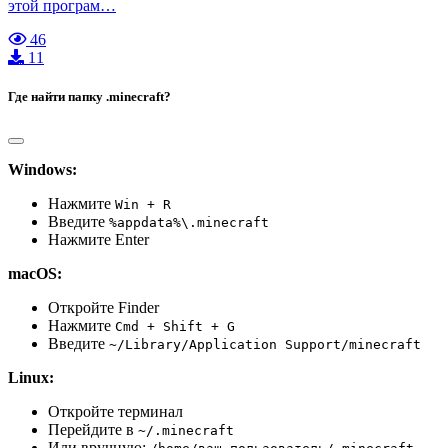
этой програм…
46
11
Где найти папку .minecraft?
Windows:
Нажмите
Win + R
Введите
%appdata%\.minecraft
Нажмите Enter
macOS:
Откройте Finder
Нажмите
Cmd + Shift + G
Введите
~/Library/Application Support/minecraft
Linux:
Откройте терминал
Перейдите в
~/.minecraft
Или вручную: