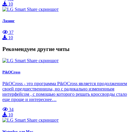
10
Лизинг
37
10
Рекомендуем другие читы
PikOCross
PikOCross - это программа PikOCross является продолжением
своей предшественницы, но с радикально измененным
интерфейсом , с помощью которого решать кроссворды стало
еще проще и интереснее…
34
10
Waterfox для Mac