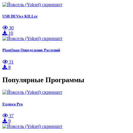
USB DEVice KILLer
30
10
PlantSnap Определение Растени‪й
31
8
Популярные Программы
Exstora Pro
37
9