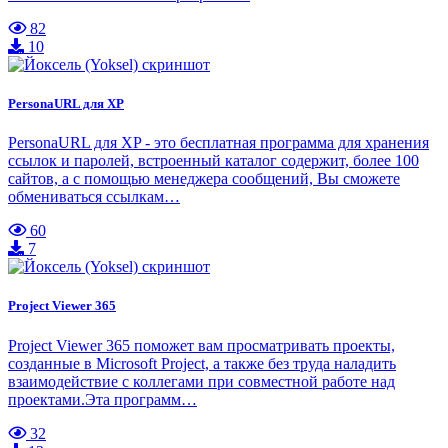
82
10
PersonaURL для XP
PersonaURL для XP - это бесплатная программа для хранения
ссылок и паролей, встроенный каталог содержит, более 100
сайтов, а с помощью менеджера сообщений, Вы сможете
обмениваться ссылкам…
60
7
Project Viewer 365
Project Viewer 365 поможет вам просматривать проекты,
созданные в Microsoft Project, а также без труда наладить
взаимодействие с коллегами при совместной работе над
проектами.Эта программ…
32