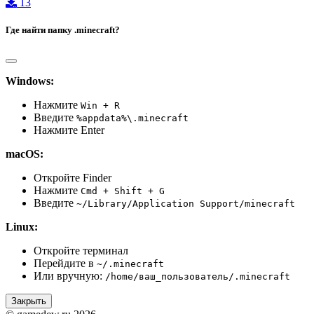
13
Где найти папку .minecraft?
Windows:
Нажмите
Win + R
Введите
%appdata%\.minecraft
Нажмите Enter
macOS:
Откройте Finder
Нажмите
Cmd + Shift + G
Введите
~/Library/Application Support/minecraft
Linux:
Откройте терминал
Перейдите в
~/.minecraft
Или вручную:
/home/ваш_пользователь/.minecraft
Закрыть