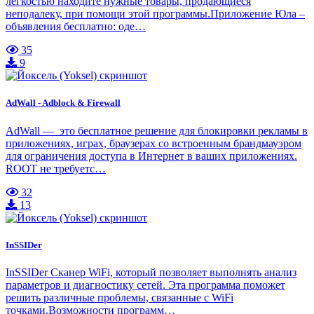
легкостью находите нужные товары, продающиеся
неподалеку, при помощи этой программы.Приложение Юла –
объявления бесплатно: оде…
35
9
AdWall - Adblock & Firewall
AdWall — это бесплатное решение для блокировки рекламы в
приложениях, играх, браузерах со встроенным брандмауэром
для ограничения доступа в Интернет в ваших приложениях.
ROOT не требуетс…
32
13
InSSIDer
InSSIDer Сканер WiFi, который позволяет выполнять анализ
параметров и диагностику сетей. Эта программа поможет
решить различные проблемы, связанные с WiFi
точками.Возможности программ…