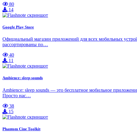
80
14
Google Play Store
Официальный магазин приложений для всех мобильных устройст
рассортированы по…
40
11
Ambience: sleep sounds
Ambience: sleep sounds — это бесплатное мобильное приложени
Просто нас…
38
15
Phantom Cine Toolkit