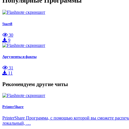
Популярные Программы
Start8
30
9
Аргументы и факты
31
11
Рекомендуем другие читы
PrinterShare
PrinterShare Программа, с помощью которой вы сможете распеча
локальный, …