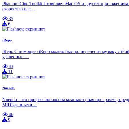
Phantom Cine Toolkit Позволяет Mac OS и другим приложениям р
скоростью нес…
35
6
iRepo
iRepo С помощью iRepo можно быстро перенести музыку с iPod, 
удаленные …
43
11
Nuendo
Nuendo - это профессиональная компьютерная программа, пред
MIDI-данными…
46
9