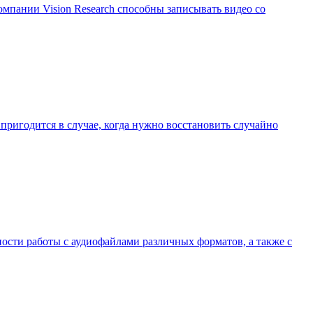
омпании Vision Research способны записывать видео со
 пригодится в случае, когда нужно восстановить случайно
ости работы с аудиофайлами различных форматов, а также с