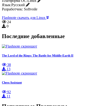
Платформа ОС:
Linux
Язык:
Русский
Разработчик:
Softvoile
Flashnote скачать для Linux
24
0
Последние добавленные
The Lord of the Rings: The Battle for Middle-Earth II
38
13
Chess Assistant
92
11