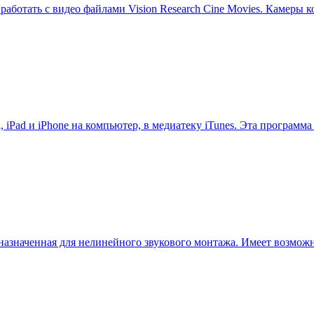
аботать с видео файлами Vision Research Cine Movies. Камеры к
iPad и iPhone на компьютер, в медиатеку iTunes. Эта программа
назначенная для нелинейного звукового монтажа. Имеет возможн