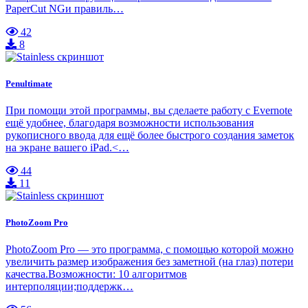
PaperCut NGи правиль…
42
8
Penultimate
При помощи этой программы, вы сделаете работу с Evernote
ещё удобнее, благодаря возможности использования
рукописного ввода для ещё более быстрого создания заметок
на экране вашего iPad.<…
44
11
PhotoZoom Pro
PhotoZoom Pro — это программа, с помощью которой можно
увеличить размер изображения без заметной (на глаз) потери
качества.Возможности: 10 алгоритмов
интерполяции;поддержк…