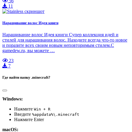
56
11
Наращивание волос Идея книги
Наращивание волос Идея книги Супер коллекция идей и
стилей для наращивания волос. Находите всегда что-то новое
и поразите всех своим новым неповторимым стилем.С
gamedew.ru, вы можете …
23
7
Где найти папку .minecraft?
Windows:
Нажмите
Win + R
Введите
%appdata%\.minecraft
Нажмите Enter
macOS: