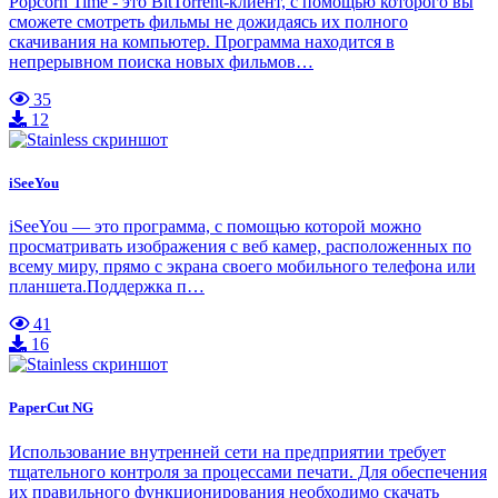
Popcorn Time - это BitTorrent-клиент, с помощью которого вы
сможете смотреть фильмы не дожидаясь их полного
скачивания на компьютер. Программа находится в
непрерывном поиска новых фильмов…
35
12
iSeeYou
iSeeYou — это программа, с помощью которой можно
просматривать изображения с веб камер, расположенных по
всему миру, прямо с экрана своего мобильного телефона или
планшета.Поддержка п…
41
16
PaperCut NG
Использование внутренней сети на предприятии требует
тщательного контроля за процессами печати. Для обеспечения
их правильного функционирования необходимо скачать