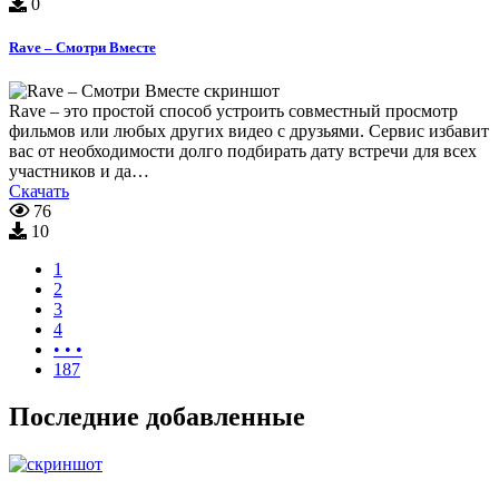
0
Rave – Смотри Вместе
Rave – это простой способ устроить совместный просмотр
фильмов или любых других видео с друзьями. Сервис избавит
вас от необходимости долго подбирать дату встречи для всех
участников и да…
Скачать
76
10
1
2
3
4
• • •
187
Последние добавленные