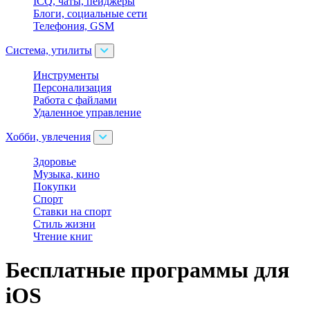
ICQ, чаты, пейджеры
Блоги, социальные сети
Телефония, GSM
Система, утилиты
Инструменты
Персонализация
Работа с файлами
Удаленное управление
Хобби, увлечения
Здоровье
Музыка, кино
Покупки
Спорт
Ставки на спорт
Стиль жизни
Чтение книг
Бесплатные программы для
iOS