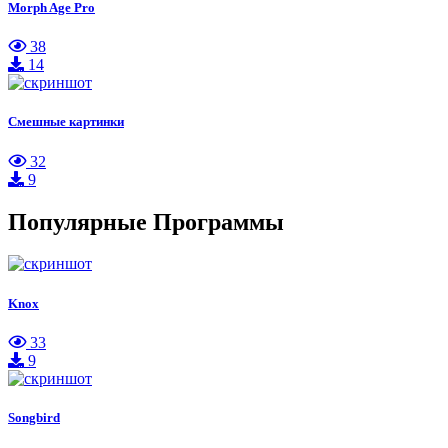
Morph Age Pro
38
14
Смешные картинки
32
9
Популярные Программы
Knox
33
9
Songbird