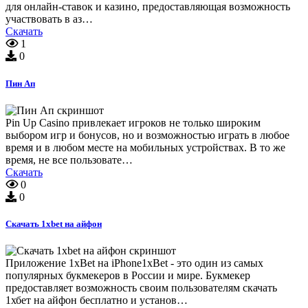
для онлайн-ставок и казино, предоставляющая возможность
участвовать в аз…
Скачать
1
0
Пин Ап
Pin Up Casino привлекает игроков не только широким
выбором игр и бонусов, но и возможностью играть в любое
время и в любом месте на мобильных устройствах. В то же
время, не все пользовате…
Скачать
0
0
Cкачать 1xbet на айфон
Приложение 1xBet на iPhone1xBet - это один из самых
популярных букмекеров в России и мире. Букмекер
предоставляет возможность своим пользователям скачать
1хбет на айфон бесплатно и установ…