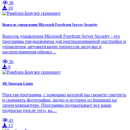
38
10
Консоль управления Microsoft Forefront Server Security
Консоль управления Microsoft Forefront Server Security - это
программа предназначена для централизованной настройки и
управления, автоматизации процессов загрузки и
распространения обновл…
36
9
4K Stogram Linux
Простая программа, с помощью которой вы сможете смотреть
и скачивать фотографии, видео и истории из Instagram на
своем компьютере. Программа подхватывает все ваши
подписки (после того, ка…
41
13