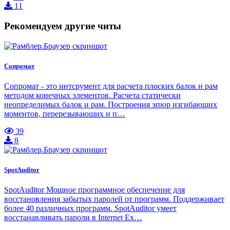
11
Рекомендуем другие читы
Сопромат
Сопромат - это интсрумент для расчета плоских балок и рам
методом конечных элементов. Расчета статически
неопределимых балок и рам. Построения эпюр изгибающих
моментов, перерезываюших и п…
39
8
SpotAuditor
SpotAuditor Мощное программное обеспечение для
восстановления забытых паролей от программ. Поддерживает
более 40 различных программ. SpotAuditor умеет
восстанавливать пароли в Internet Ex…