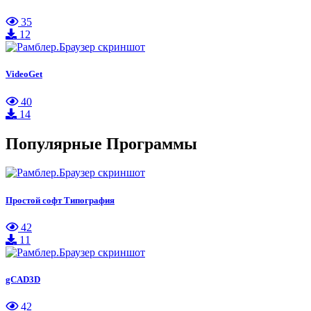
35
12
VideoGet
40
14
Популярные Программы
Простой софт Типография
42
11
gCAD3D
42