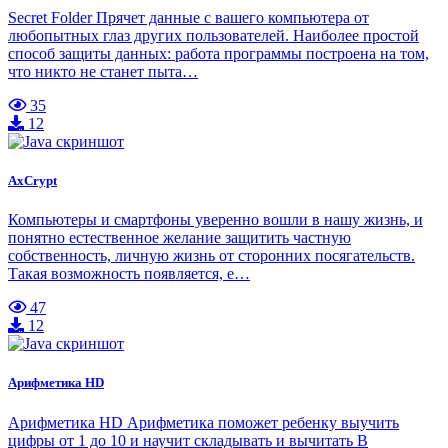
Secret Folder Прячет данные с вашего компьютера от
любопытных глаз других пользователей. Наиболее простой
способ защиты данных: работа программы построена на том,
что никто не станет пыта…
35
12
AxCrypt
Компьютеры и смартфоны уверенно вошли в нашу жизнь, и
понятно естественное желание защитить частную
собственность, личную жизнь от сторонних посягательств.
Такая возможность появляется, е…
47
12
Арифметика HD
Арифметика HD Арифметика поможет ребенку выучить
цифры от 1 до 10 и научит складывать и вычитать В