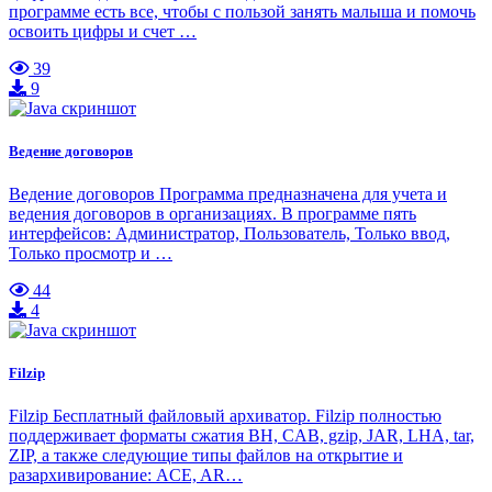
программе есть все, чтобы с пользой занять малыша и помочь
освоить цифры и счет …
39
9
Ведение договоров
Ведение договоров Программа предназначена для учета и
ведения договоров в организациях. В программе пять
интерфейсов: Администратор, Пользователь, Только ввод,
Только просмотр и …
44
4
Filzip
Filzip Бесплатный файловый архиватор. Filzip полностью
поддерживает форматы сжатия BH, CAB, gzip, JAR, LHA, tar,
ZIP, а также следующие типы файлов на открытие и
разархивирование: ACE, AR…