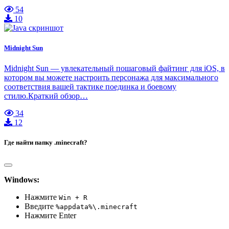
54
10
Midnight Sun
Midnight Sun — увлекательный пошаговый файтинг для iOS, в
котором вы можете настроить персонажа для максимального
соответствия вашей тактике поединка и боевому
стилю.Краткий обзор…
34
12
Где найти папку .minecraft?
Windows:
Нажмите
Win + R
Введите
%appdata%\.minecraft
Нажмите Enter