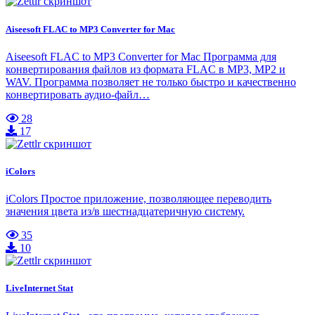
Aiseesoft FLAC to MP3 Converter for Mac
Aiseesoft FLAC to MP3 Converter for Mac Программа для
конвертирования файлов из формата FLAC в MP3, MP2 и
WAV. Программа позволяет не только быстро и качественно
конвертировать аудио-файл…
28
17
iColors
iColors Простое приложение, позволяющее переводить
значения цвета из/в шестнадцатеричную систему.
35
10
LiveInternet Stat