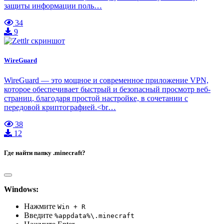
защиты информации поль…
34
9
WireGuard
WireGuard — это мощное и современное приложение VPN,
которое обеспечивает быстрый и безопасный просмотр веб-
страниц, благодаря простой настройке, в сочетании с
передовой криптографией.<br…
38
12
Где найти папку .minecraft?
Windows:
Нажмите
Win + R
Введите
%appdata%\.minecraft