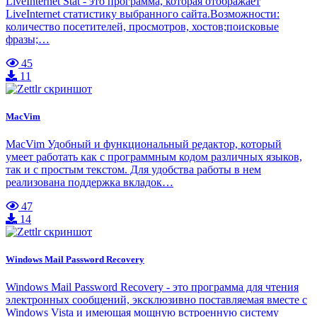
LiveInternet Stat - это программа, которая отображает
LiveInternet статистику выбранного сайта.Возможности:
количество посетителей, просмотров, хостов;поисковые
фразы;…
45
11
MacVim
MacVim Удобный и функциональный редактор, который
умеет работать как с программным кодом различных языков,
так и с простым текстом. Для удобства работы в нем
реализована поддержка вкладок…
47
14
Windows Mail Password Recovery
Windows Mail Password Recovery - это программа для чтения
электронных сообщений, эксклюзивно поставляемая вместе с
Windows Vista и имеющая мощную встроенную систему