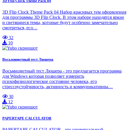
3D Flip Clock Theme Pack 04
3D Flip Clock Theme Pack 04 Набор красивых тем оформления
для программы 3D Flip Clock. В этом наборе находятся яркие
и светящиеся темы, которые будут особенно замечательно
смотреться, есл…
32
10
Восьмицветный тест Люшера
Восьмицветный тест Люшера - это предлагается программа
для Windows которая позволяет измерить
психофизиологическое состояние человека, его
стрессоустойчивость, активность и коммуникативны…
30
12
PAPERTAPE CALCULATOR
PAPERTAPE CALCULATOR - это универсальный