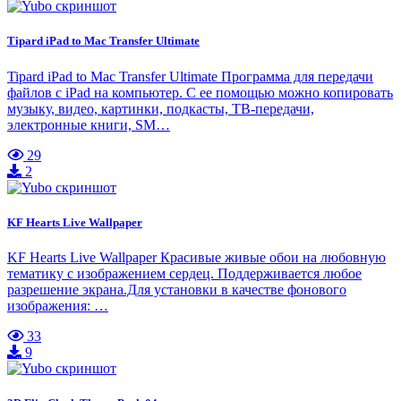
Tipard iPad to Mac Transfer Ultimate
Tipard iPad to Mac Transfer Ultimate Программа для передачи
файлов с iPad на компьютер. С ее помощью можно копировать
музыку, видео, картинки, подкасты, ТВ-передачи,
электронные книги, SM…
29
2
KF Hearts Live Wallpaper
KF Hearts Live Wallpaper Красивые живые обои на любовную
тематику с изображением сердец. Поддерживается любое
разрешение экрана.Для установки в качестве фонового
изображения: …
33
9