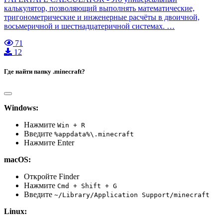
калькулятор, позволяющий выполнять математические,
тригонометрические и инженерные расчёты в двоичной,
восьмеричной и шестнадцатеричной системах. …
71
12
Где найти папку .minecraft?
Windows:
Нажмите
Win + R
Введите
%appdata%\.minecraft
Нажмите Enter
macOS:
Откройте Finder
Нажмите
Cmd + Shift + G
Введите
~/Library/Application Support/minecraft
Linux: