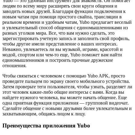
Yubo — это удобный инструмент для знакомств. Он помогает
людям по всему миру расширять свои круги общения и
заводить новых друзей. Благодаря функции подключения к
новым чатам при помощи простого свайпа, трансляции в
реальном времени и удобным чатам, Yubo предлагает веселый
и увлекательный способ общения с единомышленниками из
разных уголков мира. Все, что вам нужно сделать, это
зарегистрировать учетную запись и заполнить свой профиль,
чтобы другие имели представление о ваших интересах.
Неважно, увлекаетесь ли вы музыкой, играми, красотой и
модой, спортом или чем-то еще, Yubo поможет вам найти
единомышленников и построить прочные дружеские
отношения.
Чтобы связаться с человеком с помощью Yubo APK, просто
проведите пальцем по экрану своего мобильного устройства.
Затем проверьте теги пользователя, чтобы узнать, разделяет ли
этот человек какие-либо общие интересы с вами. Когда вы
найдете нужного человека, вы можете начать общение. Еще
одна приятная функция приложения — групповой видеочат.
Сделайте общение с новыми друзьями более увлекательным и
захватывающим, общаясь лицом к лицу.
Преимущества приложения Yubo