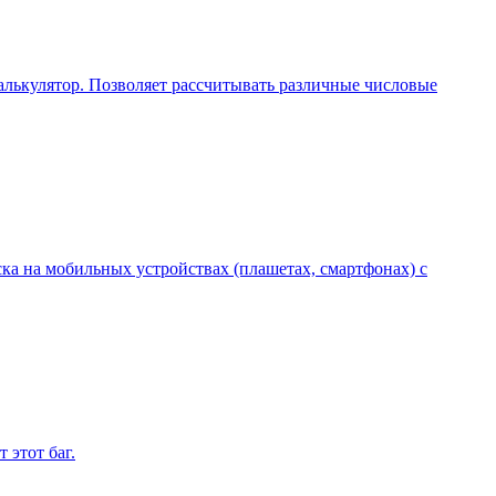
калькулятор. Позволяет рассчитывать различные числовые
а на мобильных устройствах (плашетах, смартфонах) с
 этот баг.