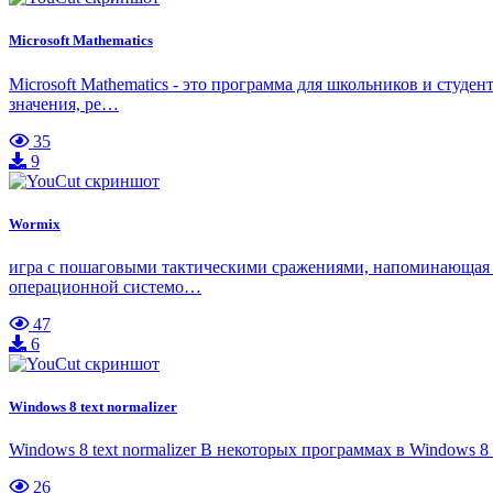
Microsoft Mathematics
Microsoft Mathematics - это программа для школьников и студ
значения, ре…
35
9
Wormix
игра с пошаговыми тактическими сражениями, напоминающая з
операционной системо…
47
6
Windows 8 text normalizer
Windows 8 text normalizer В некоторых программах в Windows 8
26