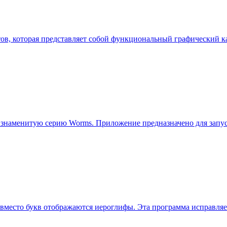
ентов, которая представляет собой функциональный графический 
наменитую серию Worms. Приложение предназначено для запуск
 вместо букв отображаются иероглифы. Эта программа исправляет