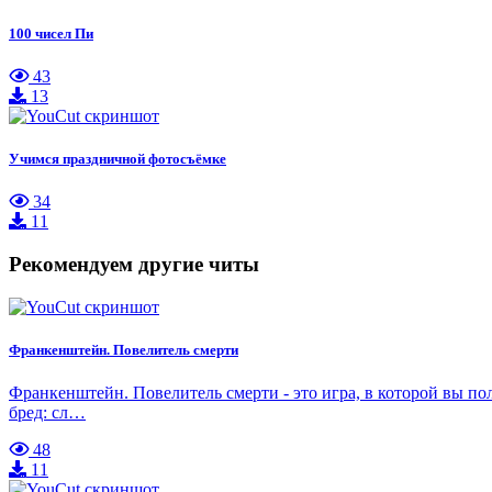
100 чисел Пи
43
13
Учимся праздничной фотосъёмке
34
11
Рекомендуем другие читы
Франкенштейн. Повелитель смерти
Франкенштейн. Повелитель смерти - это игра, в которой вы по
бред: сл…
48
11