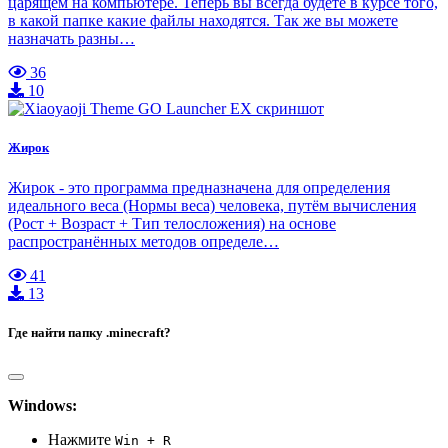
царящем на компьютере. Теперь вы всегда будете в курсе того,
в какой папке какие файлы находятся. Так же вы можете
назначать разны…
36
10
Жирок
Жирок - это программа предназначена для определения
идеального веса (Нормы веса) человека, путём вычисления
(Рост + Возраст + Тип телосложения) на основе
распространённых методов определе…
41
13
Где найти папку .minecraft?
Windows:
Нажмите
Win + R