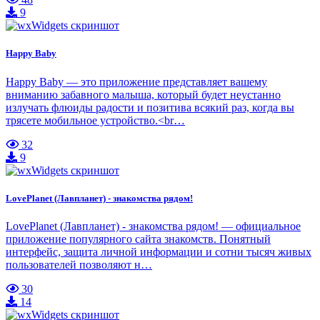
9
Happy Baby
Happy Baby — это приложение представляет вашему
вниманию забавного малыша, который будет неустанно
излучать флюиды радости и позитива всякий раз, когда вы
трясете мобильное устройство.<br…
32
9
LovePlanet (Лавпланет) - знакомства рядом!
LovePlanet (Лавпланет) - знакомства рядом! — официальное
приложение популярного сайта знакомств. Понятный
интерфейс, защита личной информации и сотни тысяч живых
пользователей позволяют н…
30
14