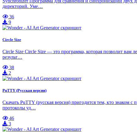
Synchronizer Программа для сравнения и синхронизации двух
директорий. Уме…
36
9
Circle Size
Circle Size Circle Size — это программа, которая позволит вам
результ…
38
2
PuTTY (Русская версия)
Скачать PuTTY (русская версия) пригодится тем, кто знаком с 
протоколы уд…
46
3