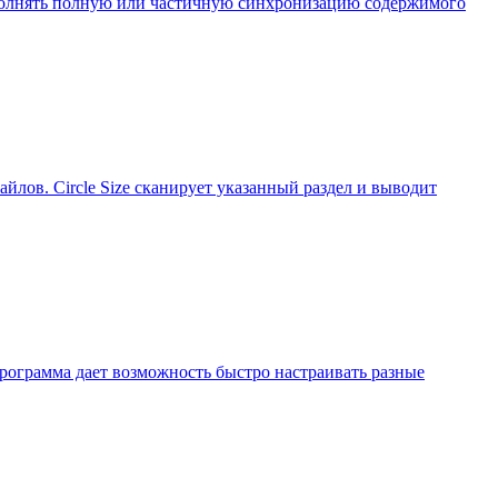
ыполнять полную или частичную синхронизацию содержимого
айлов. Circle Size сканирует указанный раздел и выводит
 Программа дает возможность быстро настраивать разные