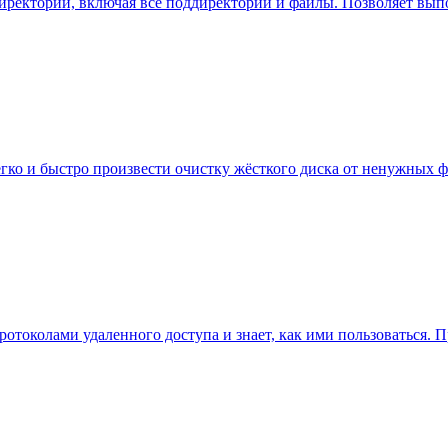
 директорий, включая все поддиректории и файлы. Позволяет в
 легко и быстро произвести очистку жёсткого диска от ненужных ф
протоколами удаленного доступа и знает, как ими пользоваться.