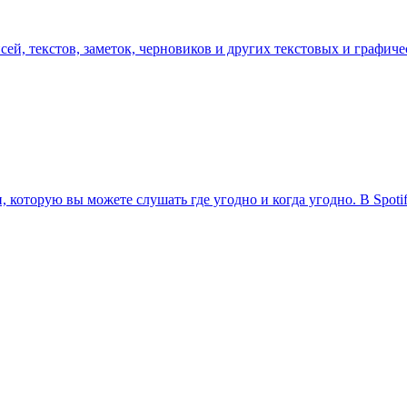
сей, текстов, заметок, черновиков и других текстовых и графич
, которую вы можете слушать где угодно и когда угодно. В Spot