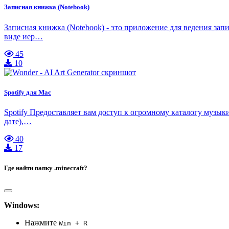
Записная книжка (Notebook)
Записная книжка (Notebook) - это приложение для ведения запи
виде иер…
45
10
Spotify для Mac
Spotify Предоставляет вам доступ к огромному каталогу музыки
дате),…
40
17
Где найти папку .minecraft?
Windows:
Нажмите
Win + R