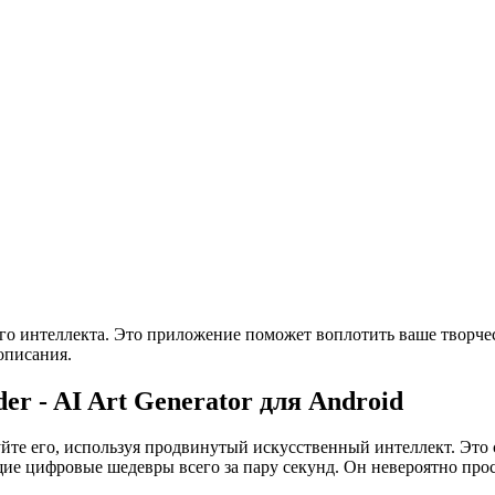
о интеллекта. Это приложение поможет воплотить ваше творчес
описания.
r - AI Art Generator для Android
уйте его, используя продвинутый искусственный интеллект. Эт
щие цифровые шедевры всего за пару секунд. Он невероятно прос