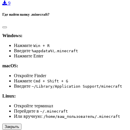
9
Где найти папку .minecraft?
Windows:
Нажмите
Win + R
Введите
%appdata%\.minecraft
Нажмите Enter
macOS:
Откройте Finder
Нажмите
Cmd + Shift + G
Введите
~/Library/Application Support/minecraft
Linux:
Откройте терминал
Перейдите в
~/.minecraft
Или вручную:
/home/ваш_пользователь/.minecraft
Закрыть