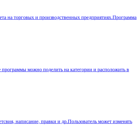
 учета на торговых и производственных предприятиях.Программа
е программы можно поделить на категории и расположить в
тсвия, написание, правки и др.Пользователь может изменять