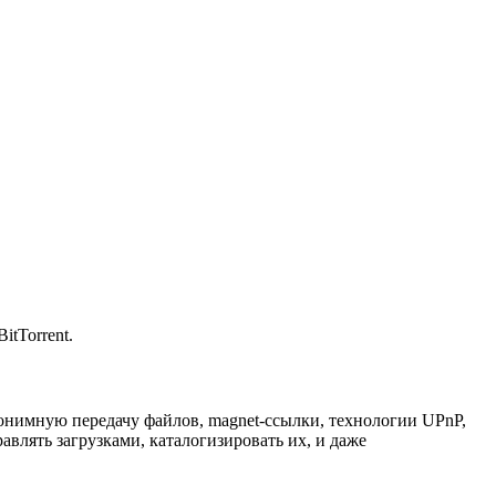
tTorrent.
нонимную передачу файлов, magnet-ссылки, технологии UPnP,
равлять загрузками, каталогизировать их, и даже