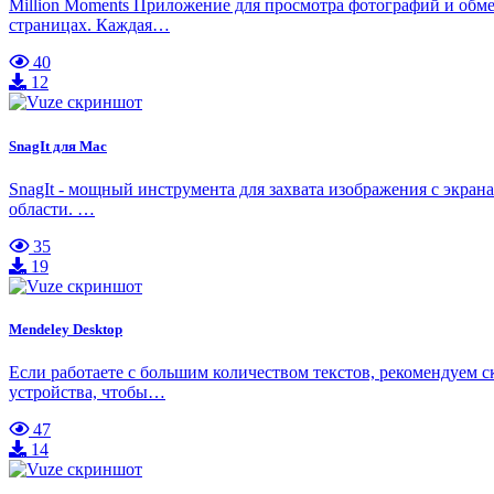
Million Moments Приложение для просмотра фотографий и обм
страницах. Каждая…
40
12
SnagIt для Mac
SnagIt - мощный инструмента для захвата изображения с экран
области. …
35
19
Mendeley Desktop
Если работаете с большим количеством текстов, рекомендуем с
устройства, чтобы…
47
14