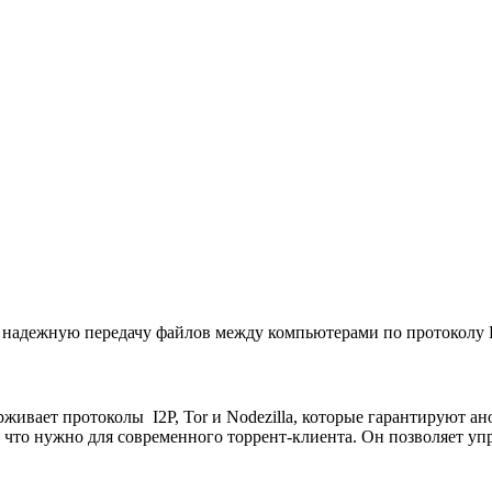
 надежную передачу файлов между компьютерами по протоколу Bi
живает протоколы I2P, Tor и Nodezilla, которые гарантируют а
се, что нужно для современного торрент-клиента. Он позволяет уп