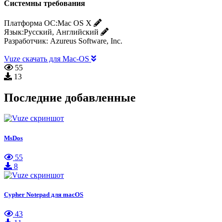
Системны требования
Платформа ОС:
Mac OS X
Язык:
Русский, Английский
Разработчик:
Azureus Software, Inc.
Vuze скачать для Mac-OS
55
13
Последние добавленные
MsDos
55
8
Cypher Notepad для macOS
43