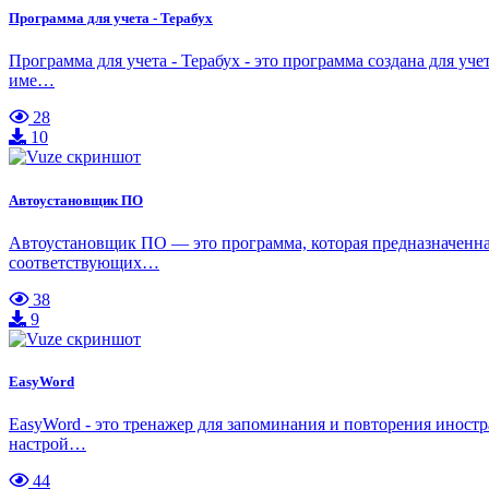
Программа для учета - Терабух
Программа для учета - Терабух - это программа создана для у
име…
28
10
Автоустановщик ПО
Автоустановщик ПО — это программа, которая предназначенна
соответствующих…
38
9
EasyWord
EasyWord - это тренажер для запоминания и повторения иност
настрой…
44