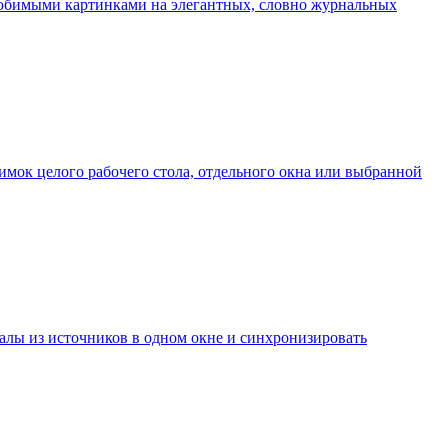
 любимыми картинками на элегантных, словно журнальных
нимок целого рабочего стола, отдельного окна или выбранной
иалы из источников в одном окне и синхронизировать