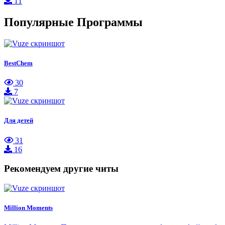
11
Популярные Программы
BestChem
30
7
Для детей
31
16
Рекомендуем другие читы
Million Moments