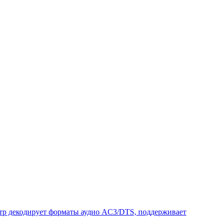
льтр декодирует форматы аудио AC3/DTS, поддерживает