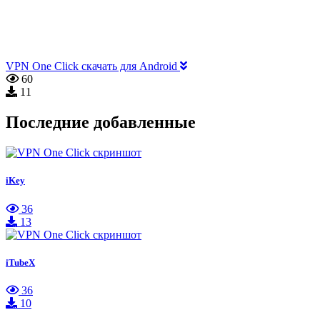
VPN One Click скачать для Android
60
11
Последние добавленные
iKey
36
13
iTubeX
36
10