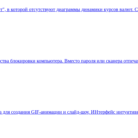
", в которой отсутствуют диаграммы динамики курсов валют. С
дства блокировки компьютера. Вместо пароля или сканера отпечат
тилита для создания GIF-анимации и слайд-шоу. ИНтерфейс интуи