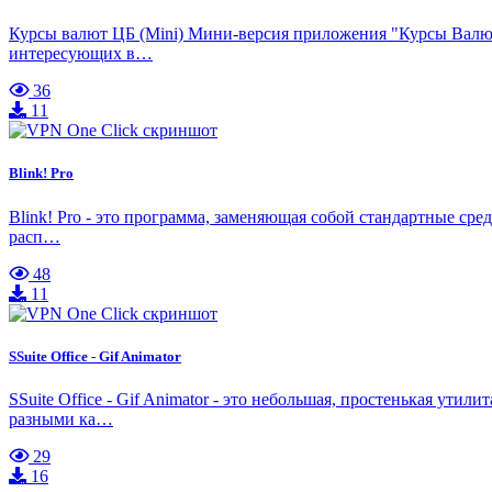
Курсы валют ЦБ (Mini) Мини-версия приложения "Курсы Валют
интересующих в…
36
11
Blink! Pro
Blink! Pro - это программа, заменяющая собой стандартные сре
расп…
48
11
SSuite Office - Gif Animator
SSuite Office - Gif Animator - это небольшая, простенькая у
разными ка…
29
16