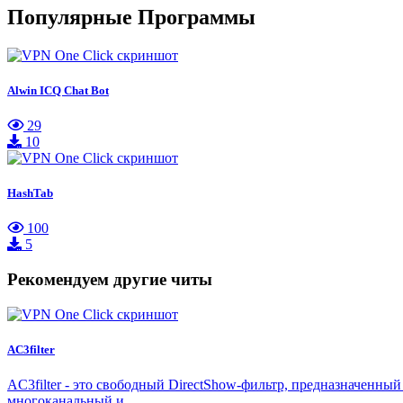
Популярные Программы
Alwin ICQ Chat Bot
29
10
HashTab
100
5
Рекомендуем другие читы
AC3filter
AC3filter - это свободный DirectShow-фильтр, предназначенны
многоканальный и…