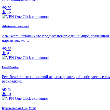
79
16
Ad-Aware Personal
Ad-Aware Personal - это продукт номер один в мире, созданны
паразитов, мо…
38
9
FeedReader
FeedReader - это новостной агрегатор, который собирает все 
раскладкой…
49
10
Курсы валют ЦБ (Mini)