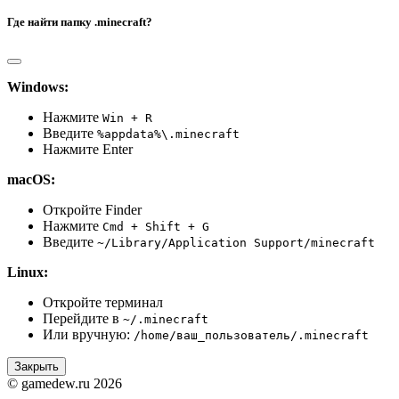
Где найти папку .minecraft?
Windows:
Нажмите
Win + R
Введите
%appdata%\.minecraft
Нажмите Enter
macOS:
Откройте Finder
Нажмите
Cmd + Shift + G
Введите
~/Library/Application Support/minecraft
Linux:
Откройте терминал
Перейдите в
~/.minecraft
Или вручную:
/home/ваш_пользователь/.minecraft
Закрыть
© gamedew.ru 2026