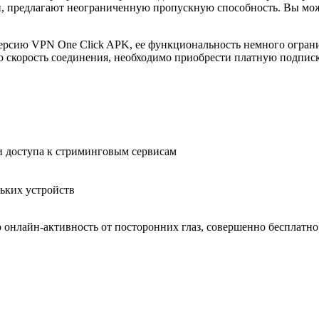
, предлагают неограниченную пропускную способность. Вы может
версию VPN One Click APK, ее функциональность немного ограни
ю скорость соединения, необходимо приобрести платную подписк
и доступа к стриминговым сервисам
ьких устройств
ю онлайн-активность от посторонних глаз, совершенно бесплатно