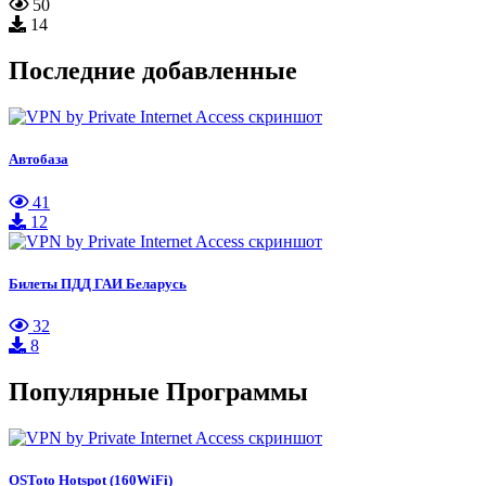
50
14
Последние добавленные
Автобаза
41
12
Билеты ПДД ГАИ Беларусь
32
8
Популярные Программы
OSToto Hotspot (160WiFi)