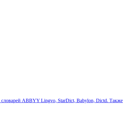
ловарей ABBYY Lingvo, StarDict, Babylon, Dictd. Также