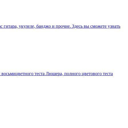
гитара, укулеле, банджо и прочие. Здесь вы сможете узнать
 восьмицветного теста Люшера, полного цветового теста