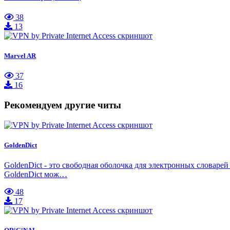
38
13
Marvel AR
37
16
Рекомендуем другие читы
GoldenDict
GoldenDict - это свободная оболочка для электронных словаре
GoldenDict мож…
48
17