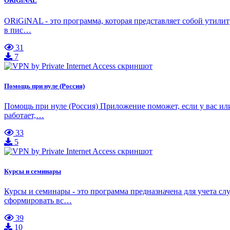
ORiGiNAL
ORiGiNAL - это программа, которая представляет собой утилит
в пис…
31
7
Помощь при нуле (Россия)
Помощь при нуле (Россия) Приложение поможет, если у вас или
работает,…
33
5
Курсы и семинары
Курсы и семинары - это программа предназначена для учета с
сформировать вс…
39
10