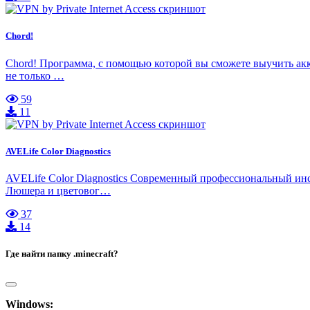
Chord!
Chord! Программа, с помощью которой вы сможете выучить акко
не только …
59
11
AVELife Color Diagnostics
AVELife Color Diagnostics Современный профессиональный ин
Люшера и цветовог…
37
14
Где найти папку .minecraft?
Windows: