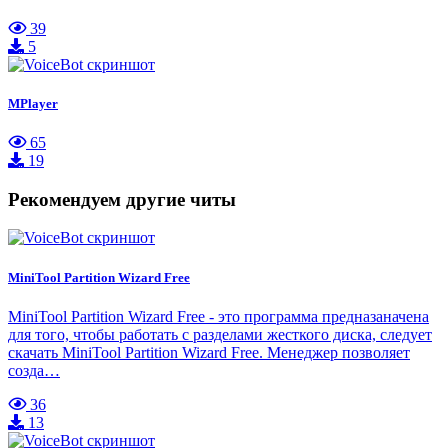
39
5
MPlayer
65
19
Рекомендуем другие читы
MiniTool Partition Wizard Free
MiniTool Partition Wizard Free - это программа предназаначена
для того, чтобы работать с разделами жесткого диска, следует
скачать MiniTool Partition Wizard Free. Менеджер позволяет
созда…
36
13