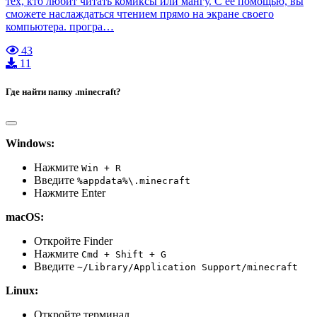
тех, кто любит читать комиксы или мангу. С её помощью, вы
сможете наслаждаться чтением прямо на экране своего
компьютера. програ…
43
11
Где найти папку .minecraft?
Windows:
Нажмите
Win + R
Введите
%appdata%\.minecraft
Нажмите Enter
macOS:
Откройте Finder
Нажмите
Cmd + Shift + G
Введите
~/Library/Application Support/minecraft
Linux:
Откройте терминал