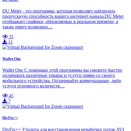
DU Meter - это программа, которая позволяет наблюдать
пропускную способность вашего интернет-канала.DU Meter
отображает графики, обновляемые в реальном времени, а
также имеет возможно…
35
11
Wallet One
Wallet One С помощью этой программы вы сможете быстро
оплачивать различные товары и услуги прямо со своего
мобильного устройства. Оплачивайте коммунальные, либо
услуги огромного количеств…
45
7
DivFix++
DivFix++ Утилита для восстановления нерабочих потов AVI