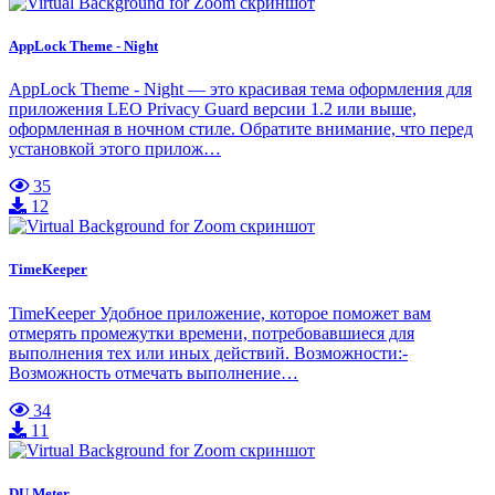
AppLock Theme - Night
AppLock Theme - Night — это красивая тема оформления для
приложения LEO Privacy Guard версии 1.2 или выше,
оформленная в ночном стиле. Обратите внимание, что перед
установкой этого прилож…
35
12
TimeKeeper
TimeKeeper Удобное приложение, которое поможет вам
отмерять промежутки времени, потребовавшиеся для
выполнения тех или иных действий. Возможности:-
Возможность отмечать выполнение…
34
11
DU Meter