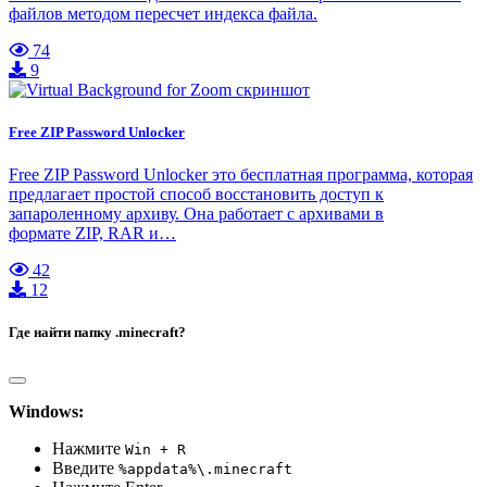
файлов методом пересчет индекса файла.
74
9
Free ZIP Password Unlocker
Free ZIP Password Unlocker это бесплатная программа, которая
предлагает простой способ восстановить доступ к
запароленному архиву. Она работает с архивами в
формате ZIP, RAR и…
42
12
Где найти папку .minecraft?
Windows:
Нажмите
Win + R
Введите
%appdata%\.minecraft