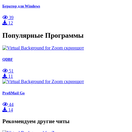
Бератор для Windows
39
12
Популярные Программы
QDBF
51
11
ProfiMail Go
44
14
Рекомендуем другие читы