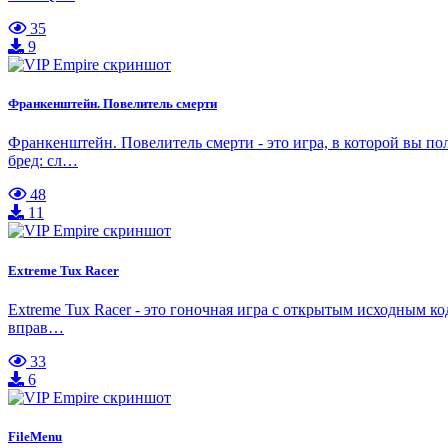
35
9
Франкенштейн. Повелитель смерти
Франкенштейн. Повелитель смерти - это игра, в которой вы по
бред: сл…
48
11
Extreme Tux Racer
Extreme Tux Racer - это гоночная игра с открытым исходным к
вправ…
33
6
FileMenu