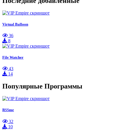
Последние добавленные
Virtual Balloon
36
8
File Watcher
43
14
Популярные Программы
RSSme
32
10