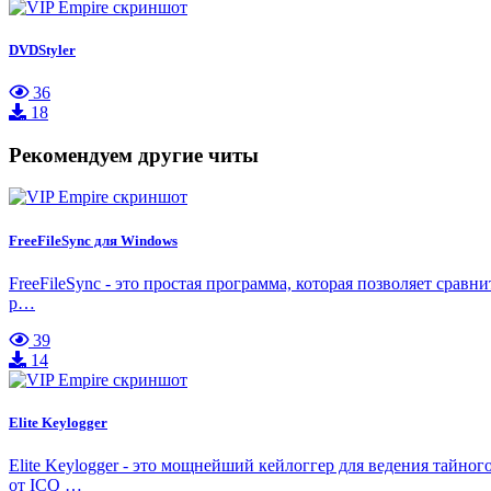
DVDStyler
36
18
Рекомендуем другие читы
FreeFileSync для Windows
FreeFileSync - это простая программа, которая позволяет ср
р…
39
14
Elite Keylogger
Elite Keylogger - это мощнейший кейлоггер для ведения тайно
от ICQ …