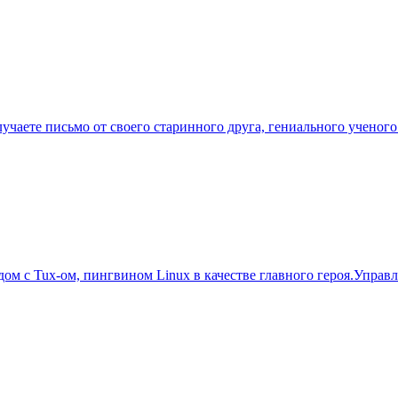
лучаете письмо от своего старинного друга, гениального учено
одом с Tux-ом, пингвином Linux в качестве главного героя.Упр