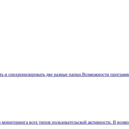
авнить и синхронизировать две разные папки.Возможности прогр
го мониторинга всех типов пользовательской активности. В воз