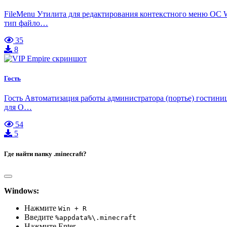
FileMenu Утилита для редактирования контекстного меню ОС W
тип файло…
35
8
Гость
Гость Автоматизация работы администратора (портье) гостиницы
для O…
54
5
Где найти папку .minecraft?
Windows:
Нажмите
Win + R
Введите
%appdata%\.minecraft
Нажмите Enter