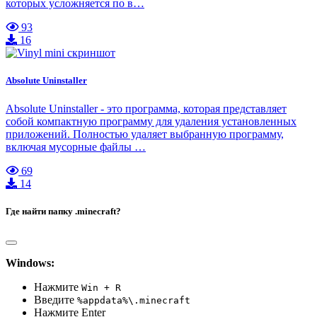
которых усложняется по в…
93
16
Absolute Uninstaller
Absolute Uninstaller - это программа, которая представляет
собой компактную программу для удаления установленных
приложений. Полностью удаляет выбранную программу,
включая мусорные файлы …
69
14
Где найти папку .minecraft?
Windows:
Нажмите
Win + R
Введите
%appdata%\.minecraft
Нажмите Enter