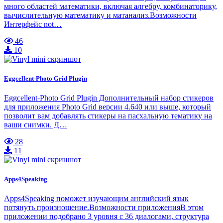
много областей математики, включая алгебру, комбинаторику,
вычислительную математику и матанализ.Возможности
Интерфейс not…
46
10
Eggcellent-Photo Grid Plugin
Eggcellent-Photo Grid Plugin Дополнительный набор стикеров
для приложения Photo Grid версии 4.640 или выше, который
позволит вам добавлять стикеры на пасхальную тематику на
ваши снимки. Д…
28
11
Apps4Speaking
Apps4Speaking поможет изучающим английский язык
потянуть произношение.Возможности приложенияВ этом
приложении подобрано 3 уровня с 36 диалогами, структура