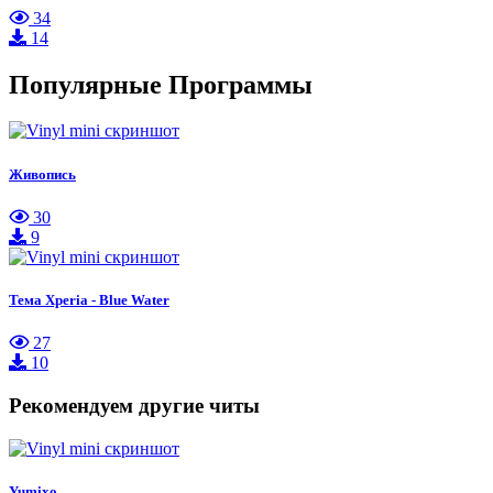
34
14
Популярные Программы
Живопись
30
9
Тема Xperia - Blue Water
27
10
Рекомендуем другие читы
Yumixo