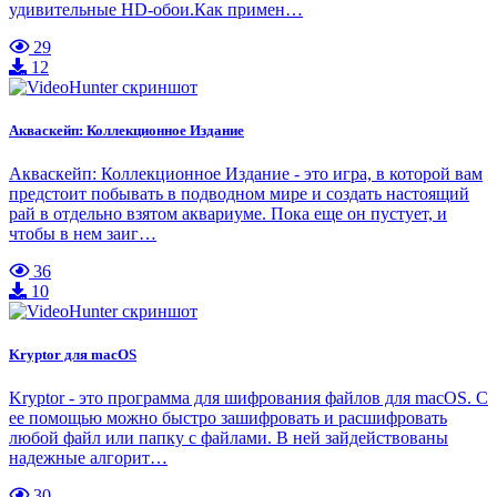
удивительные HD-обои.Как примен…
29
12
Акваскейп: Коллекционное Издание
Акваскейп: Коллекционное Издание - это игра, в которой вам
предстоит побывать в подводном мире и создать настоящий
рай в отдельно взятом аквариуме. Пока еще он пустует, и
чтобы в нем заиг…
36
10
Kryptor для macOS
Kryptor - это программа для шифрования файлов для macOS. С
ее помощью можно быстро зашифровать и расшифровать
любой файл или папку с файлами. В ней зайдействованы
надежные алгорит…
30