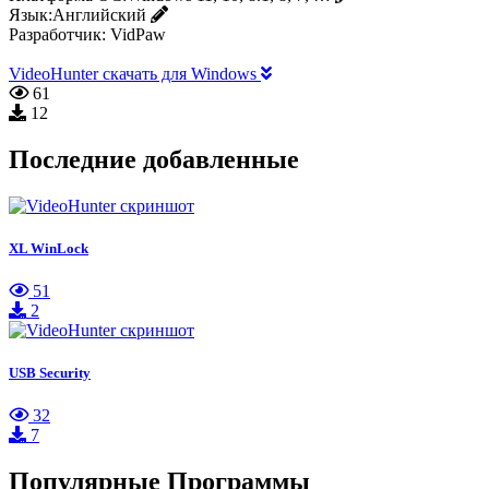
Язык:
Английский
Разработчик:
VidPaw
VideoHunter скачать для Windows
61
12
Последние добавленные
XL WinLock
51
2
USB Security
32
7
Популярные Программы