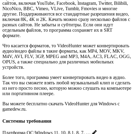
сайтов, включая YouTube, Facebook, Instagram, Twitter, Bilibili,
NicoNico, BBC, Vimeo, VLive, Tumblr, Fmovies и многие
другие. Поддерживаются все стандартные разрешения видео,
включая 8K, 4K и 2K. Качать можно сразу несколько файлов с
разных сайтов. Не забыты и субтитры. Если они идут
отдельным файлов, то программа сохраняет их в SRT
формате.
Что касается форматов, то VideoHunter может конвертировать
аудио/видео файлы в такие форматы, как MP4, MOV, MKV,
M4V, AVI, FLV, 3GP, MPEG and MP3, M4A, AC3, FLAC, OGG,
OPUS, а также специально для различных мобильных
устройств.
Более того, программа умеет конвертировать видео в аудио.
Так что вы сможете взять любой музыкальный клип и сделать
из него просто песню, которую можно слушать на компьютере
или портативном плеере.
Вы можете бесплатно скачать VideoHunter для Windows с
gamedew.ru.
Системны требования
Платформа ОС:
Windows 11, 10, 8.1, 8, 7, …