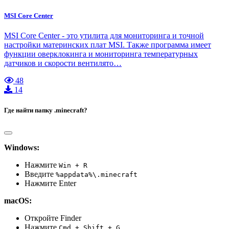
MSI Core Center
MSI Core Center - это утилита для мониторинга и точной
настройки материнских плат MSI. Также программа имеет
функции оверклокинга и мониторинга температурных
датчиков и скорости вентилято…
48
14
Где найти папку .minecraft?
Windows:
Нажмите
Win + R
Введите
%appdata%\.minecraft
Нажмите Enter
macOS:
Откройте Finder
Нажмите
Cmd + Shift + G