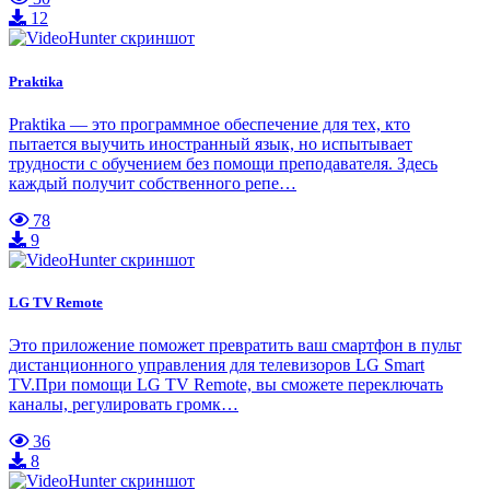
12
Praktika
Praktika — это программное обеспечение для тех, кто
пытается выучить иностранный язык, но испытывает
трудности с обучением без помощи преподавателя. Здесь
каждый получит собственного репе…
78
9
LG TV Remote
Это приложение поможет превратить ваш смартфон в пульт
дистанционного управления для телевизоров LG Smart
TV.При помощи LG TV Remote, вы сможете переключать
каналы, регулировать громк…
36
8