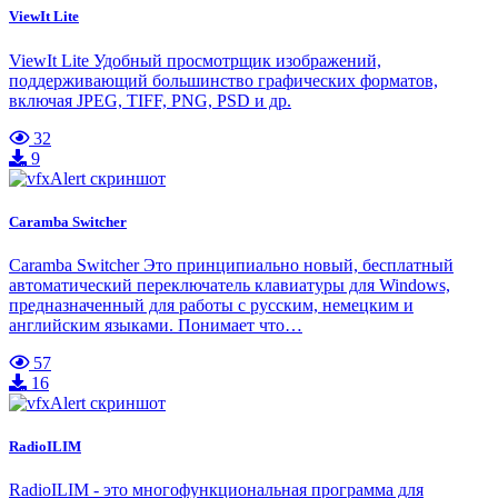
ViewIt Lite
ViewIt Lite Удобный просмотрщик изображений,
поддерживающий большинство графических форматов,
включая JPEG, TIFF, PNG, PSD и др.
32
9
Caramba Switcher
Caramba Switcher Это принципиально новый, бесплатный
автоматический переключатель клавиатуры для Windows,
предназначенный для работы с русским, немецким и
английским языками. Понимает что…
57
16
RadioILIM
RadioILIM - это многофункциональная программа для