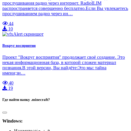
прослушивания радио через интернет. RadioILIM
распространяется совершенно бесплатно.Если Вы увлекаетесь
прослушиванием радио через ин…
44
10
Вокруг восприятия
Проект "Вокруг восприятия" продолжает своё создание. Это
некая информационная база, в которой сложен материал
познания.В этой версии, Вы найдёте:Это мы: тайна
имени;зн…
40
19
Где найти папку .minecraft?
Windows:
Нажмите