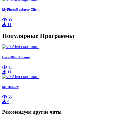
MyPhoneExplorer Client
39
11
Популярные Программы
LocalDNS+IPboost
41
11
MLDonkey
55
9
Рекомендуем другие читы