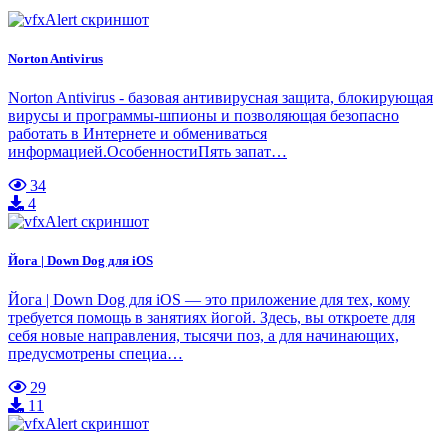
Norton Antivirus
Norton Antivirus - базовая антивирусная защита, блокирующая
вирусы и программы-шпионы и позволяющая безопасно
работать в Интернете и обмениваться
информацией.ОсобенностиПять запат…
34
4
Йога | Down Dog для iOS
Йога | Down Dog для iOS — это приложение для тех, кому
требуется помощь в занятиях йогой. Здесь, вы откроете для
себя новые направления, тысячи поз, а для начинающих,
предусмотрены специа…
29
11