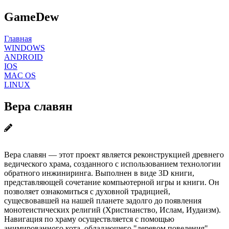
GameDew
Главная
WINDOWS
ANDROID
IOS
MAC OS
LINUX
Вера славян
Вера славян — этот проект является реконструкцией древнего
ведического храма, созданного с использованием технологии
обратного инжиниринга. Выполнен в виде 3D книги,
представляющей сочетание компьютерной игры и книги. Он
позволяет ознакомиться с духовной традицией,
сущесвовавшей на нашей планете задолго до появления
монотеистических религий (Христианство, Ислам, Иудаизм).
Навигация по храму осуществляется с помощью
анимированного кота, обладающего "деревом поведения".