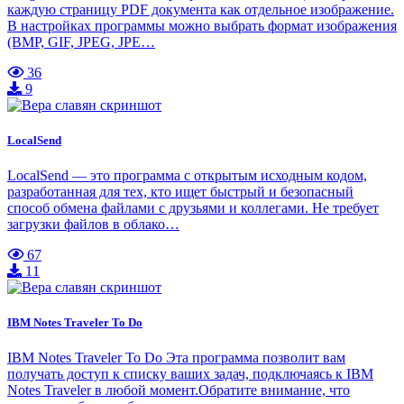
каждую страницу PDF документа как отдельное изображение.
В настройках программы можно выбрать формат изображения
(BMP, GIF, JPEG, JPE…
36
9
LocalSend
LocalSend — это программа с открытым исходным кодом,
разработанная для тех, кто ищет быстрый и безопасный
способ обмена файлами с друзьями и коллегами. Не требует
загрузки файлов в облако…
67
11
IBM Notes Traveler To Do
IBM Notes Traveler To Do Эта программа позволит вам
получать доступ к списку ваших задач, подключаясь к IBM
Notes Traveler в любой момент.Обратите внимание, что