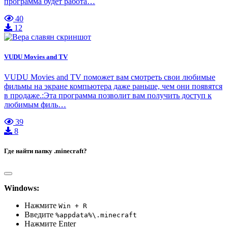
программа будет работа…
40
12
VUDU Movies and TV
VUDU Movies and TV поможет вам смотреть свои любимые
фильмы на экране компьютера даже раньше, чем они появятся
в продаже.:Эта программа позволит вам получить доступ к
любимым филь…
39
8
Где найти папку .minecraft?
Windows:
Нажмите
Win + R
Введите
%appdata%\.minecraft
Нажмите Enter