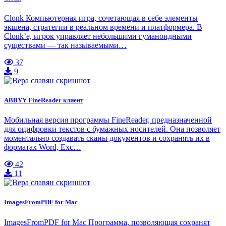
Clonk Компьютерная игра, сочетающая в себе элементы
экшена, стратегии в реальном времени и платформера. В
Clonk’е, игрок управляет небольшими гуманоидными
существами — так называемыми…
37
9
ABBYY FineReader клиент
Мобильная версия программы FineReader, предназначенной
для оцифровки текстов с бумажных носителей. Она позволяет
моментально создавать сканы документов и сохранять их в
форматах Word, Exc…
42
11
ImagesFromPDF for Mac
ImagesFromPDF for Mac Программа, позволяющая сохранят