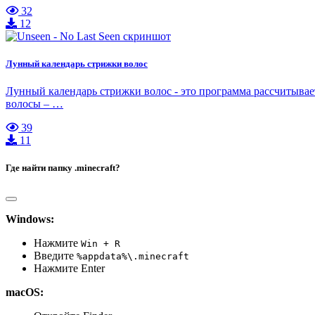
32
12
Лунный календарь стрижки волос
Лунный календарь стрижки волос - это программа рассчитывае
волосы – …
39
11
Где найти папку .minecraft?
Windows:
Нажмите
Win + R
Введите
%appdata%\.minecraft
Нажмите Enter
macOS: