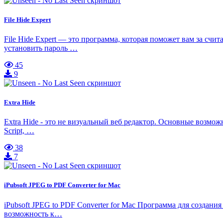
File Hide Expert
File Hide Expert — это программа, которая поможет вам за сч
установить пароль …
45
9
Extra Hide
Extra Hide - это не визуальный веб редактор. Основные возмо
Script, …
38
7
iPubsoft JPEG to PDF Converter for Mac
iPubsoft JPEG to PDF Converter for Mac Программа для создан
возможность к…