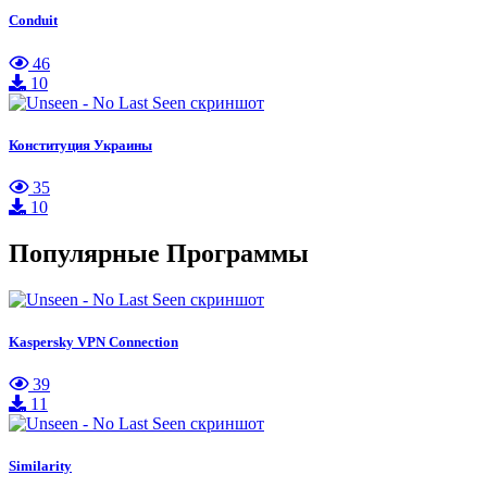
Conduit
46
10
Конституция Украины
35
10
Популярные Программы
Kaspersky VPN Connection
39
11
Similarity