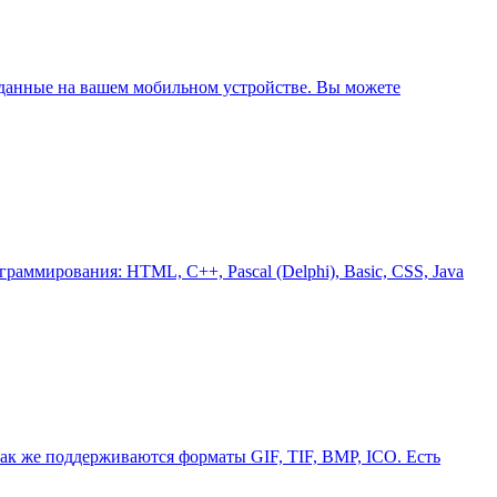
. данные на вашем мобильном устройстве. Вы можете
аммирования: HTML, C++, Pascal (Delphi), Basic, CSS, Java
так же поддерживаются форматы GIF, TIF, BMP, ICO. Есть