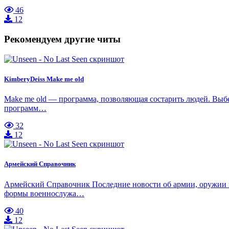
46
12
Рекомендуем другие читы
KimberyDeiss Make me old
Make me old — программа, позволяющая состарить людей. Выбер
программ…
32
12
Армейский Справочник
Армейский Справочник Последние новости об армии, оружии и
формы военнослужа…
40
12