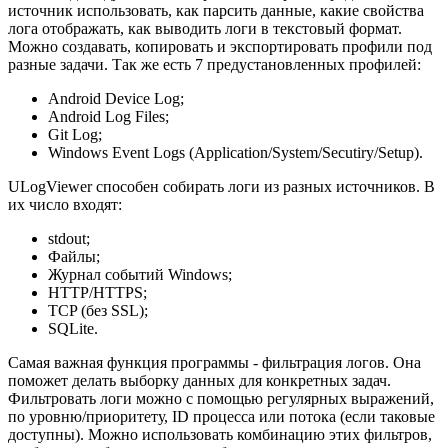
источник использовать, как парсить данные, какие свойства
лога отображать, как выводить логи в текстовый формат.
Можно создавать, копировать и экспортировать профили под
разные задачи. Так же есть 7 предустановленных профилей:
Android Device Log;
Android Log Files;
Git Log;
Windows Event Logs (Application/System/Secutiry/Setup).
ULogViewer способен собирать логи из разных источников. В
их число входят:
stdout;
Файлы;
Журнал событий Windows;
HTTP/HTTPS;
TCP (без SSL);
SQLite.
Самая важная функция программы - фильтрация логов. Она
поможет делать выборку данных для конкретных задач.
Фильтровать логи можно с помощью регулярных выражений,
по уровню/приоритету, ID процесса или потока (если таковые
доступны). Можно использовать комбинацию этих фильтров,