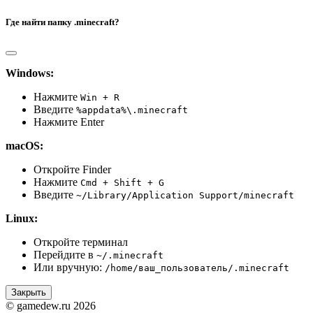
Где найти папку .minecraft?
Windows:
Нажмите
Win + R
Введите
%appdata%\.minecraft
Нажмите Enter
macOS:
Откройте Finder
Нажмите
Cmd + Shift + G
Введите
~/Library/Application Support/minecraft
Linux:
Откройте терминал
Перейдите в
~/.minecraft
Или вручную:
/home/ваш_пользователь/.minecraft
Закрыть
© gamedew.ru 2026