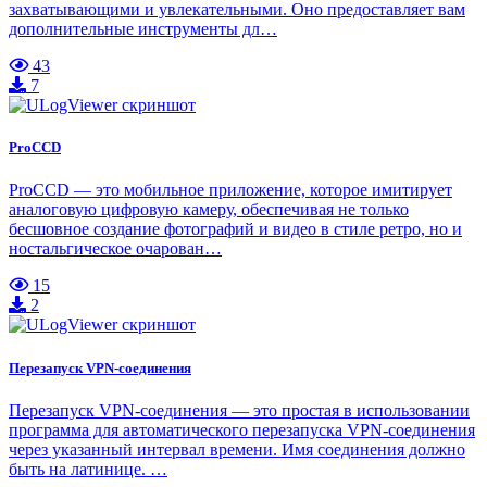
захватывающими и увлекательными. Оно предоставляет вам
дополнительные инструменты дл…
43
7
ProCCD
ProCCD — это мобильное приложение, которое имитирует
аналоговую цифровую камеру, обеспечивая не только
бесшовное создание фотографий и видео в стиле ретро, ​​но и
ностальгическое очарован…
15
2
Перезапуск VPN-соединения
Перезапуск VPN-соединения — это простая в использовании
программа для автоматического перезапуска VPN-соединения
через указанный интервал времени. Имя соединения должно
быть на латинице. …