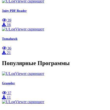
3nity PDF Reader
39
16
Tomahawk
36
21
Популярные Программы
Grappler
37
11