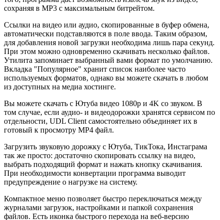
сохраняя в MP3 с максимальным битрейтом.
Ссылки на видео или аудио, скопированные в буфер обмена,
автоматически подставляются в поле ввода. Таким образом,
для добавления новой загрузки необходима лишь пара секунд.
При этом можно одновременно скачивать несколько файлов.
Утилита запоминает выбранный вами формат по умолчанию.
Вкладка "Популярное" хранит список наиболее часто
используемых форматов, однако вы можете скачать в любом
из доступных на медиа хостинге.
Вы можете скачать с Ютуба видео 1080p и 4K со звуком. В
том случае, если аудио- и видеодорожки хранятся сервисом по
отдельности, UDL Client самостоятельно объединяет их в
готовый к просмотру MP4 файл.
Загрузить звуковую дорожку с Ютуба, ТикТока, Инстаграма
так же просто: достаточно скопировать ссылку на видео,
выбрать подходящий формат и нажать кнопку скачивания.
При необходимости конвертации программа выводит
предупреждение о нагрузке на систему.
Компактное меню позволяет быстро переключаться между
журналами загрузок, настройками и папкой сохранения
файлов. Есть иконка быстрого перехода на веб-версию