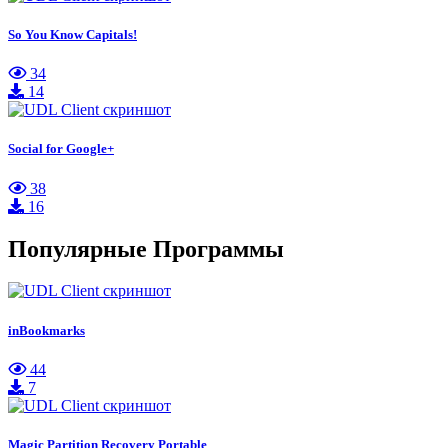
So You Know Capitals!
34
14
Social for Google+
38
16
Популярные Программы
inBookmarks
44
7
Magic Partition Recovery Portable