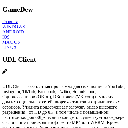
GameDew
Главная
WINDOWS
ANDROID
IOS
MAC OS
LINUX
UDL Client
UDL Client – бесплатная программа для скачивания с YouTube,
Instagram, TikTok, Facebook, Twitter, SoundCloud,
Одноклассников (OK.ru), ВКонтакте (VK.com) и многих
других социальных сетей, видеохостингов и стриминговых
сервисов. Утилита поддерживает загрузку видео высокого
разрешения - от HD до 8К, в том числе с повышенной
частотой кадров 60fps, если такой файл существует на сервере.
Скачивание происходит в формате MP4 или WEBM. Кроме
того, программа даёт возможность извлечь звук из видео,