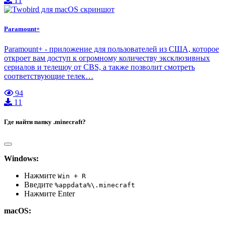
11
Paramount+
Paramount+ - приложение для пользователей из США, которое
откроет вам доступ к огромному количеству эксклюзивных
сериалов и телешоу от CBS, а также позволит смотреть
соответствующие телек…
94
11
Где найти папку .minecraft?
Windows:
Нажмите
Win + R
Введите
%appdata%\.minecraft
Нажмите Enter
macOS: