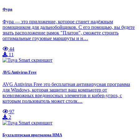
Фура
Фура — это приложение, которое станет надёжным
помощником для дальнобойщиков. С его помощью, вы будете
знать расположение рамок "Платон", сможете строить
оптимальные грузовые маршруты и н…
44
11
AVG Antivirus Free
AVG Antivirus Free это бесплатная антивирусная программа
для Windows, которая защитит ваш компьютер от
всевозможных вредоносных элементов и кибер-угроз, с
которым пользователь может столк…
97
2
Бухгалтерская программа НМА