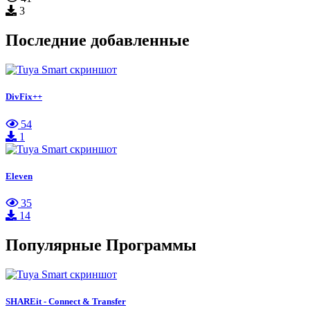
3
Последние добавленные
DivFix++
54
1
Eleven
35
14
Популярные Программы
SHAREit - Connect & Transfer