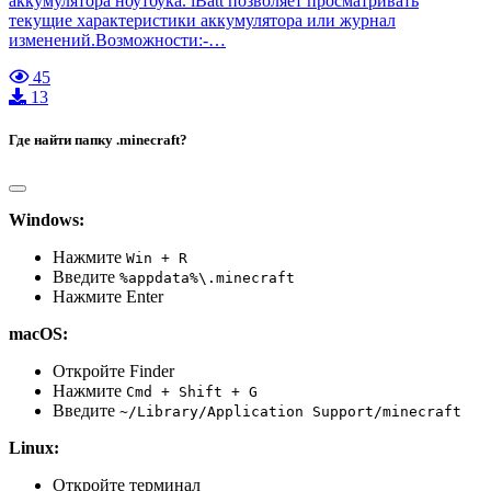
аккумулятора ноутбука. iBatt позволяет просматривать
текущие характеристики аккумулятора или журнал
изменений.Возможности:-…
45
13
Где найти папку .minecraft?
Windows:
Нажмите
Win + R
Введите
%appdata%\.minecraft
Нажмите Enter
macOS:
Откройте Finder
Нажмите
Cmd + Shift + G
Введите
~/Library/Application Support/minecraft
Linux:
Откройте терминал