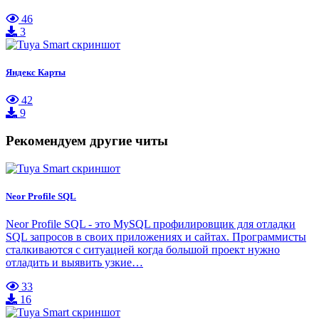
46
3
Яндекс Карты
42
9
Рекомендуем другие читы
Neor Profile SQL
Neor Profile SQL - это MySQL профилировщик для отладки
SQL запросов в своих приложениях и сайтах. Программисты
сталкиваются с ситуацией когда большой проект нужно
отладить и выявить узкие…
33
16