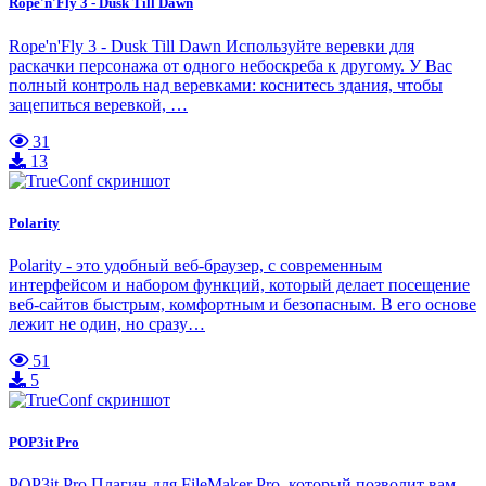
Rope'n'Fly 3 - Dusk Till Dawn
Rope'n'Fly 3 - Dusk Till Dawn Используйте веревки для
раскачки персонажа от одного небоскреба к другому. У Вас
полный контроль над веревками: коснитесь здания, чтобы
зацепиться веревкой, …
31
13
Polarity
Polarity - это удобный веб-браузер, с современным
интерфейсом и набором функций, который делает посещение
веб-сайтов быстрым, комфортным и безопасным. В его основе
лежит не один, но сразу…
51
5
POP3it Pro
POP3it Pro Плагин для FileMaker Pro, который позволит вам