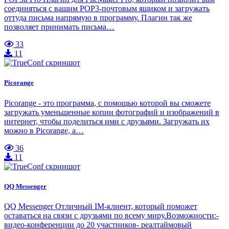
соединяться с вашим POP3-почтовым ящиком и загружать
оттуда письма напрямую в программу. Плагин так же
позволяет принимать письма…
33
11
Picorange
Picorange - это программа, с помощью которой вы сможете
загружать уменьшенные копии фотографий и изображений в
интернет, чтобы поделиться ими с друзьями. Загружать их
можно в Picorange, а…
36
11
QQ Messenger
QQ Messenger Отличный IM-клиент, который поможет
оставаться на связи с друзьями по всему миру.Возможности:-
видео-конференции до 20 участников- реалтаймовый