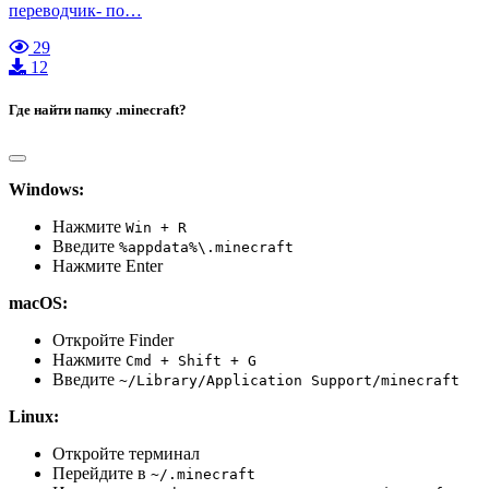
переводчик- по…
29
12
Где найти папку .minecraft?
Windows:
Нажмите
Win + R
Введите
%appdata%\.minecraft
Нажмите Enter
macOS:
Откройте Finder
Нажмите
Cmd + Shift + G
Введите
~/Library/Application Support/minecraft
Linux:
Откройте терминал
Перейдите в
~/.minecraft