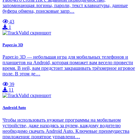
запоминающая логины, пароли, текст клавиатуры, данные
буфера обмена, поисковые запр…
43
1
Paper.io 3D
Paper.io 3D — небольшая игра для мобильных телефонов и
планшетов на Android, которая поможет вам весело провести
время. В ней, вам предстоит закрашивать трёхмерное игровое
поле. В этом де…
39
11
Android Auto
Чтобы использовать нужные программы на мобильном
устройстве, даже находясь за рулем, каждому водителю
необходимо скачать Android Auto. Ключевые преимущества
приложения: понятное управлени…