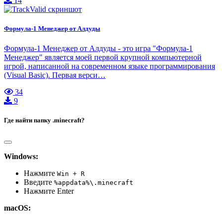
14
Формула-1 Менеджер от Алдуды
Формула-1 Менеджер от Алдуды - это игра "Формула-1
Менеджер" является моей первой крупной компьютерной
игрой, написанной на современном языке программирования
(Visual Basic). Первая верси…
34
9
Где найти папку .minecraft?
Windows:
Нажмите
Win + R
Введите
%appdata%\.minecraft
Нажмите Enter
macOS: