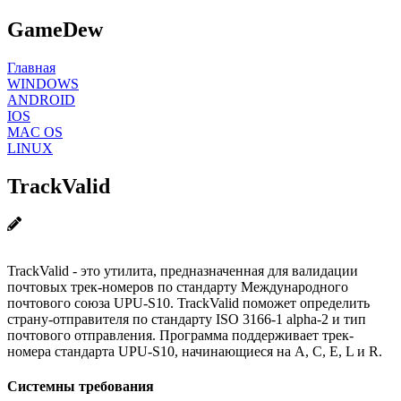
GameDew
Главная
WINDOWS
ANDROID
IOS
MAC OS
LINUX
TrackValid
TrackValid - это утилита, предназначенная для валидации
почтовых трек-номеров по стандарту Международного
почтового союза UPU-S10. TrackValid поможет определить
страну-отправителя по стандарту ISO 3166-1 alpha-2 и тип
почтового отправления. Программа поддерживает трек-
номера стандарта UPU-S10, начинающиеся на A, C, E, L и R.
Системны требования