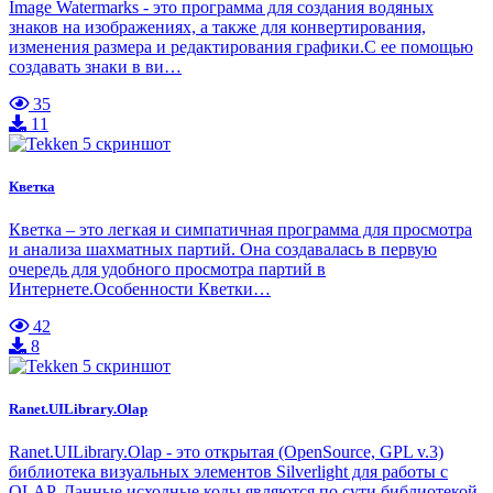
Image Watermarks - это программа для создания водяных
знаков на изображениях, а также для конвертирования,
изменения размера и редактирования графики.С ее помощью
создавать знаки в ви…
35
11
Кветка
Кветка – это легкая и симпатичная программа для просмотра
и анализа шахматных партий. Она создавалась в первую
очередь для удобного просмотра партий в
Интернете.Особенности Кветки…
42
8
Ranet.UILibrary.Olap
Ranet.UILibrary.Olap - это открытая (OpenSource, GPL v.3)
библиотека визуальных элементов Silverlight для работы с
OLAP. Данные исходные коды являются по сути библиотекой