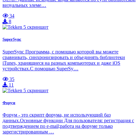
визуальных элеме…
34
8
SuperSync
SuperSync Программа, с помощью которой вы можете
сравнивать, синхронизировать и объединять библиотеки
iTunes, хранящиеся на разных компьютерах и даже iOS
устройствах.С помощью SuperSy…
35
11
Форум
Форум - это скрипт форума, не использующий баз
данных.Основные функции Для пользователя: регистрация с
подтверждением по e-mail;работа на форуме только
зарегистрированным …