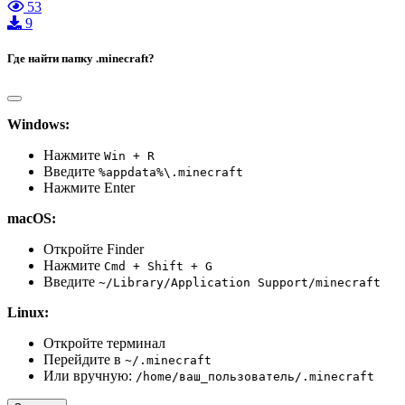
53
9
Где найти папку .minecraft?
Windows:
Нажмите
Win + R
Введите
%appdata%\.minecraft
Нажмите Enter
macOS:
Откройте Finder
Нажмите
Cmd + Shift + G
Введите
~/Library/Application Support/minecraft
Linux:
Откройте терминал
Перейдите в
~/.minecraft
Или вручную:
/home/ваш_пользователь/.minecraft