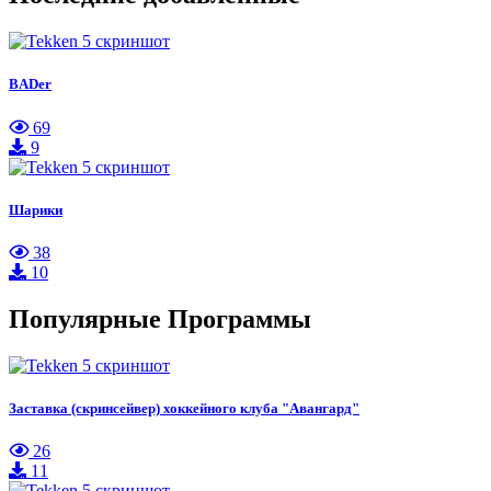
BADer
69
9
Шарики
38
10
Популярные Программы
Заставка (скринсейвер) хоккейного клуба "Авангард"
26
11