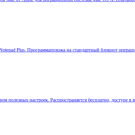
 Notepad Plus. Программапохожа на стандартный блокнот операц
вом полезных настроек. Распространяется бесплатно, доступе в