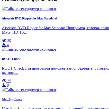
Aiseesoft DVD Ripper for Mac Standard
Aiseesoft DVD Ripper for Mac Standard Программа, которая 
MPG, HD TS,…
29
4
ROOT Check
ROOT Check Эта программа поможет вам определить, рутовано 
вы мож…
35
8
Mac App Store
Mac App Store - это онлайн магазин приложений для компьюте