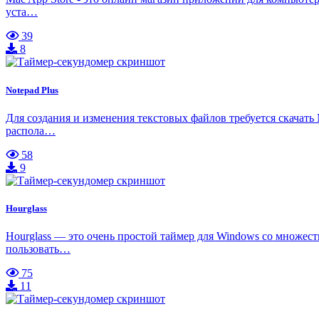
уста…
39
8
Notepad Plus
Для создания и изменения текстовых файлов требуется скачать
распола…
58
9
Hourglass
Hourglass — это очень простой таймер для Windows со множест
пользовать…
75
11