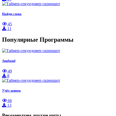
Найди слова
45
11
Популярные Программы
Angband
49
8
Учёт заявок
66
13
Рекомендуем другие читы