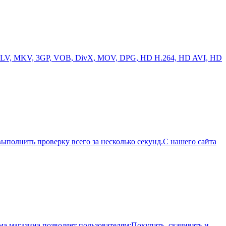
, FLV, MKV, 3GP, VOB, DivX, MOV, DPG, HD H.264, HD AVI, HD
ыполнить проверку всего за несколько секунд.С нашего сайта
а магазина позволяет пользователям:Покупать, скачивать и