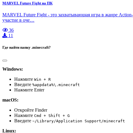
MARVEL Future Fight на ПК
MARVEL Future Fight - это захватывающая игра в жанре Action
участие в оче…
36
11
Где найти папку .minecraft?
Windows:
Нажмите
Win + R
Введите
%appdata%\.minecraft
Нажмите Enter
macOS:
Откройте Finder
Нажмите
Cmd + Shift + G
Введите
~/Library/Application Support/minecraft
Linux: