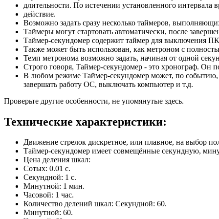
длительности. По истечении установленного интервала 
действие.
Возможно задать сразу несколько таймеров, выполняющи
Таймеры могут стартовать автоматически, после заверше
Таймер-секундомер содержит таймер для выключения ПК
Также может быть использован, как метроном с полност
Темп метронома возможно задать, начиная от одной секун
Строго говоря, Таймер-секундомер - это хронограф. Он п
В любом режиме Таймер-секундомер может, по событию, 
завершать работу ОС, выключать компьютер и т.д.
Проверьте другие особенности, не упомянутые здесь.
Технические характеристики:
Движение стрелок дискретное, или плавное, на выбор пол
Таймер-секундомер имеет совмещённые секундную, мину
Цена деления шкал:
Сотых: 0.01 с.
Секундной: 1 с.
Минутной: 1 мин.
Часовой: 1 час.
Количество делений шкал: Секундной: 60.
Минутной: 60.