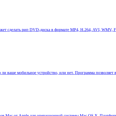
поможет сделать рип DVD-диска в формате MP4, H.264, AVI, WMV
ли ваше мобильное устройство, или нет. Программа позволяет в
ров Mac от Apple для операционной системы Mac OS X. Платформ