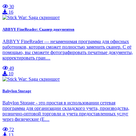
30
16
ABBYY FineReader: Сканер документов
ABBYY FineReader — незаменимая программа для офисных
работников, которая сможет полностью заменить сканер. С её
помощью, вы сможете фотографировать печатные документы,
корректировать гран…
49
10
Babylon Storage
Babylon Storage - это простая в использовании сетевая
программа для организации складского учета, производства,
рознично-оптовой торговли и учета предоставленных услуг
через физические (E…
72
13