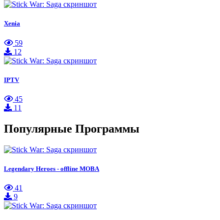
Xenia
59
12
IPTV
45
11
Популярные Программы
Legendary Heroes - offline MOBA
41
9