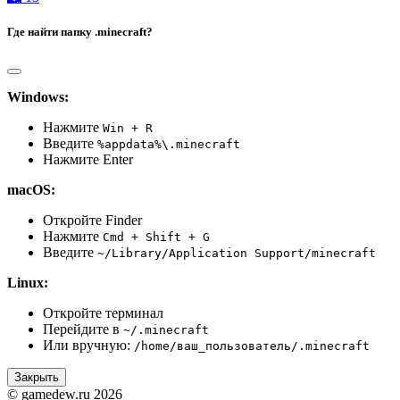
Где найти папку .minecraft?
Windows:
Нажмите
Win + R
Введите
%appdata%\.minecraft
Нажмите Enter
macOS:
Откройте Finder
Нажмите
Cmd + Shift + G
Введите
~/Library/Application Support/minecraft
Linux:
Откройте терминал
Перейдите в
~/.minecraft
Или вручную:
/home/ваш_пользователь/.minecraft
Закрыть
© gamedew.ru 2026