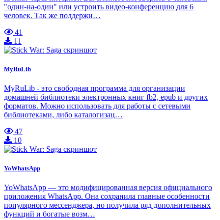
"один-на-один" или устроить видео-конференцию для 6
человек. Так же поддержи…
41
11
MyRuLib
MyRuLib - это свободная программа для организации
домашней библиотеки электронных книг fb2, epub и других
форматов. Можно использовать для работы с сетевыми
библиотеками, либо каталогизац…
47
10
YoWhatsApp
YoWhatsApp — это модифицированная версия официального
приложения WhatsApp. Она сохранила главные особенности
популярного мессенджера, но получила ряд дополнительных
функций и богатые возм…