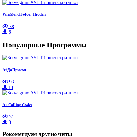
WinMend Folder Hidden
38
6
Популярные Программы
АйДаПрикол
93
11
A+ Calling Codes
31
8
Рекомендуем другие читы