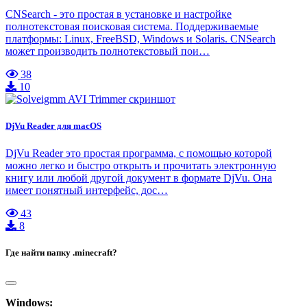
CNSearch - это простая в установке и настройке
полнотекстовая поисковая система. Поддерживаемые
платформы: Linux, FreeBSD, Windows и Solaris. CNSearch
может производить полнотекстовый пои…
38
10
DjVu Reader для macOS
DjVu Reader это простая программа, с помощью которой
можно легко и быстро открыть и прочитать электронную
книгу или любой другой документ в формате DjVu. Она
имеет понятный интерфейс, дос…
43
8
Где найти папку .minecraft?
Windows: