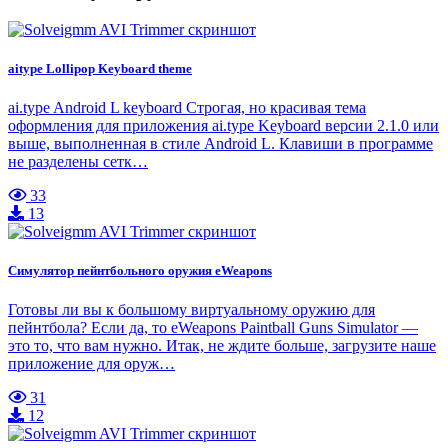
aitype Lollipop Keyboard theme
ai.type Android L keyboard Строгая, но красивая тема
оформления для приложения ai.type Keyboard версии 2.1.0 или
выше, выполненная в стиле Android L. Клавиши в программе
не разделены сетк…
33
13
Симулятор пейнтбольного оружия eWeapons
Готовы ли вы к большому виртуальному оружию для
пейнтбола? Если да, то eWeapons Paintball Guns Simulator —
это то, что вам нужно. Итак, не ждите больше, загрузите наше
приложение для оруж…
31
12