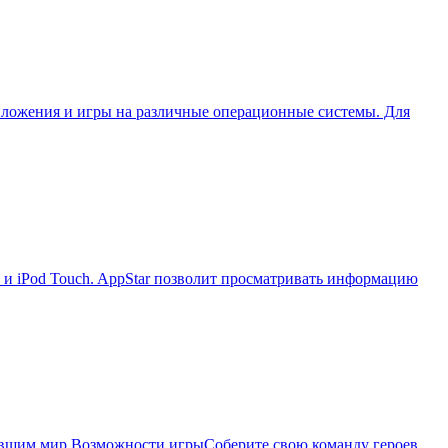
приложения и игры на различные операционные системы. Для
d и iPod Touch. AppStar позволит просматривать информацию
нившим мир.Возможности игрыСоберите свою команду героев,