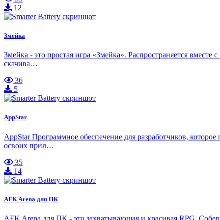
12
Змейка
Змейка - это простая игра «Змейка». Распространяется вместе
скачива…
36
5
AppStar
AppStar Программное обеспечение для разработчиков, которое
освоих прил…
35
14
AFK Arena для ПК
AFK Arena для ПК - это захватывающая и красивая RPG. Собе