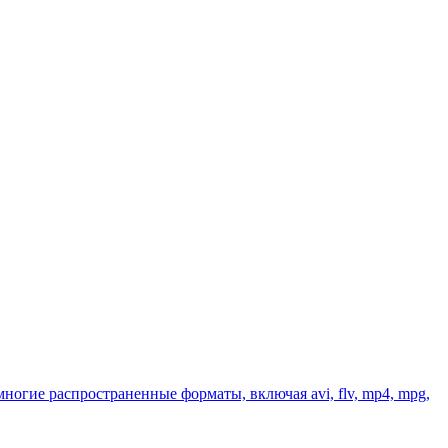
ногие распространенные форматы, включая avi, flv, mp4, mpg,