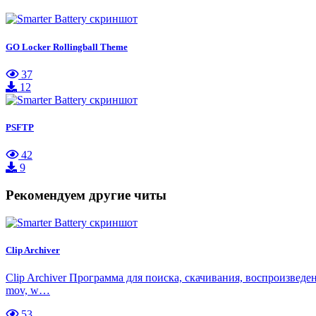
GO Locker Rollingball Theme
37
12
PSFTP
42
9
Рекомендуем другие читы
Clip Archiver
Clip Archiver Программа для поиска, скачивания, воспроизведе
mov, w…
53