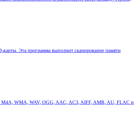
 SD-карты. Эта программа выполнит сканирование памяти
 MP2, M4A, WMA, WAV, OGG, AAC, AC3, AIFF, AMR, AU, FLAC и