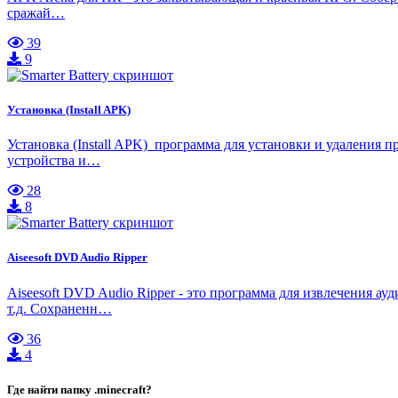
сражай…
39
9
Установка (Install APK)
Установка (Install APK) программа для установки и удаления 
устройства и…
28
8
Aiseesoft DVD Audio Ripper
Aiseesoft DVD Audio Ripper - это программа для извлечения
т.д. Сохраненн…
36
4
Где найти папку .minecraft?