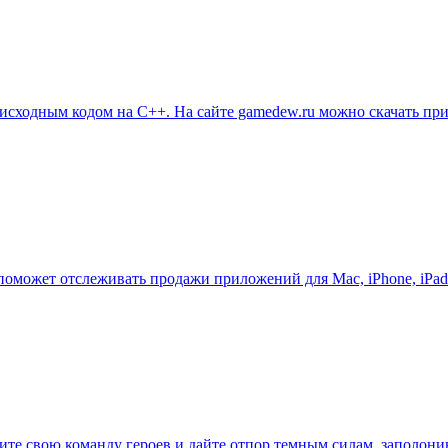
 с исходным кодом на С++. На сайте gamedew.ru можно скачать 
 поможет отслеживать продажи приложений для Mac, iPhone, iPa
рите свою команду героев и дайте отпор темным силам, заполо