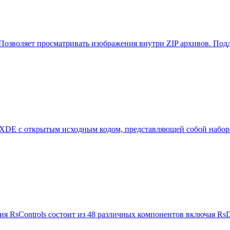
е. Позволяет просматривать изображения внутри ZIP архивов. П
XDE с открытым исходным кодом, представляющей собой набор 
ния RsControls состоит из 48 различных компонентов включая R