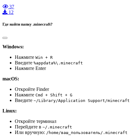
37
12
Где найти папку .minecraft?
Windows:
Нажмите
Win + R
Введите
%appdata%\.minecraft
Нажмите Enter
macOS:
Откройте Finder
Нажмите
Cmd + Shift + G
Введите
~/Library/Application Support/minecraft
Linux:
Откройте терминал
Перейдите в
~/.minecraft
Или вручную:
/home/ваш_пользователь/.minecraft