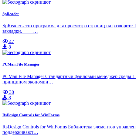
SpReader
SpReader - это программа для просмотра страниц на разворот
закладки. …
47
8
PCMan File Manager
PCMan File Manager Cтандартный файловый менеджер среды L
принципом экономии…
38
8
RsDesign.Controls for WinForms
RsDesign.Controls for WinForms Библиотека элементов управле
поддерживают…