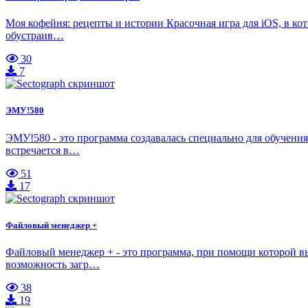
Моя кофейня: рецепты и истории Красочная игра для iOS, в ко
обустраив…
30
7
ЭМУ!580
ЭМУ!580 - это программа создавалась специально для обучени
встречается в…
51
17
Файловый менеджер +
Файловый менеджер + - это программа, при помощи которой вы
возможность загр…
38
19