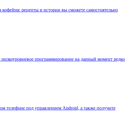
я кофейня: рецепты и истории вы сможете самостоятельно
я низкоуровневое программирование на данный момент редко
ом телефоне под управлением Android, а также получите