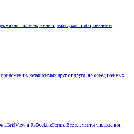
оддерживает полноэкранный режим, масштабирование и
приложений, независимых друг от друга, но объединенных
sDataGridView и RsDockingForms. Все элементы управления