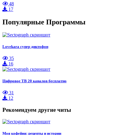
48
17
Популярные Программы
Lovekara супер диктофон
35
16
Цифровое ТВ 20 каналов бесплатно
31
12
Рекомендуем другие читы
Моя кофейня: рецепты и истории