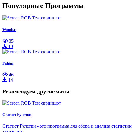
Популярные Программы
Wombat
35
10
Pidgin
46
14
Рекомендуем другие читы
Статист Рулетки
Статист Рулетки - это программа для сбора и анализа статист
также поз…