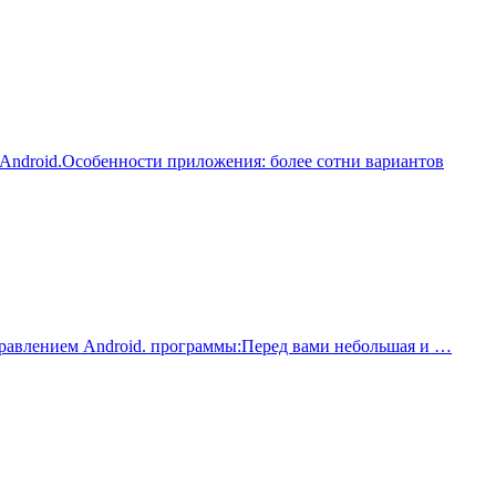
 Android.Особенности приложения: более сотни вариантов
д управлением Android. программы:Перед вами небольшая и …