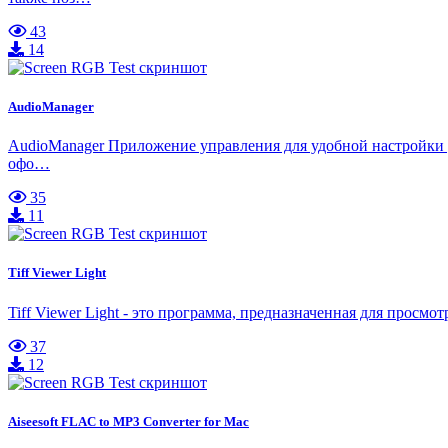
43
14
AudioManager
AudioManager Приложение управления для удобной настройки у
офо…
35
11
Tiff Viewer Light
Tiff Viewer Light - это программа, предназначенная для просмо
37
12
Aiseesoft FLAC to MP3 Converter for Mac