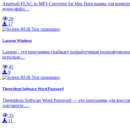
Aiseesoft FLAC to MP3 Converter for Mac Программа для конв
аудио-файл…
28
17
Lazarus Windows
Lazarus - это программа снабжает разработчиков полнофункцио
использо…
45
9
Thegrideon Software Word Password
Thegrideon Software Word Password — это программа для восста
документа,…
33
11