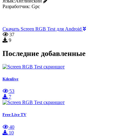
Язык:
Английский
Разработчик:
Gpc
Скачать Screen RGB Test для Android
37
9
Последние добавленные
Kdenlive
53
7
Free Live TV
40
10