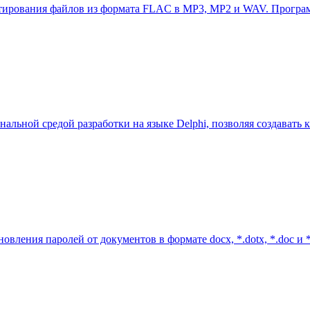
ертирования файлов из формата FLAC в MP3, MP2 и WAV. Програм
нальной средой разработки на языке Delphi, позволяя создават
новления паролей от документов в формате docx, *.dotx, *.doc и