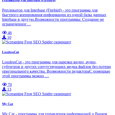
Репликатор для Interbase (Firebird)
Репликатор для Interbase (Firebird) - это программа для
быстрого копирования информации из одной базы данных
Interbase в другую.Возможности программы: Создание не
ограниченног…
46
10
LosslessCut
LosslessCut - это программа для нарезки видео, аудио,
субтитров и других сопутствующих медиа файлов без потери
оригинального качества. Возможности редактораС помощью
этой программы можно …
70
13
My Car
My Car - программа для управления информацией о Вашем