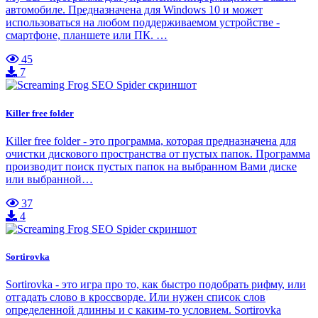
автомобиле. Предназначена для Windows 10 и может
использоваться на любом поддерживаемом устройстве -
смартфоне, планшете или ПК. …
45
7
Killer free folder
Killer free folder - это программа, которая предназначена для
очистки дискового пространства от пустых папок. Программа
производит поиск пустых папок на выбранном Вами диске
или выбранной…
37
4
Sortirovka
Sortirovka - это игра про то, как быстро подобрать рифму, или
отгадать слово в кроссворде. Или нужен список слов
определенной длинны и с каким-то условием. Sortirovka