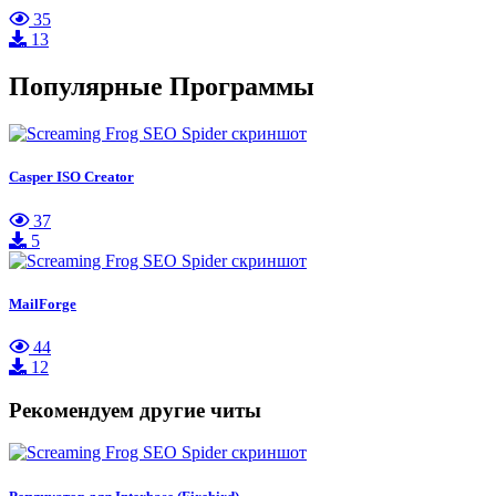
35
13
Популярные Программы
Casper ISO Creator
37
5
MailForge
44
12
Рекомендуем другие читы