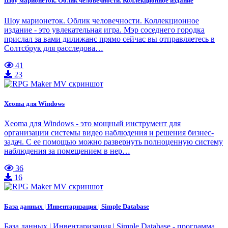
Шоу марионеток. Облик человечности. Коллекционное издание
Шоу марионеток. Облик человечности. Коллекционное
издание - это увлекательная игра. Мэр соседнего городка
прислал за вами дилижанс прямо сейчас вы отправляетесь в
Солтсбрук для расследова…
41
23
Xeoma для Windows
Xeoma для Windows - это мощный инструмент для
организации системы видео наблюдения и решения бизнес-
задач. С ее помощью можно развернуть полноценную систему
наблюдения за помещением в нер…
36
16
База данных | Инвентаризация | Simple Database
База данных | Инвентаризация | Simple Database - программа