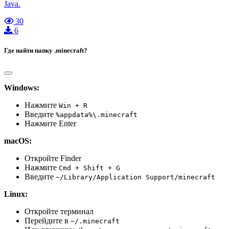
Java.
30
6
Где найти папку .minecraft?
Windows:
Нажмите
Win + R
Введите
%appdata%\.minecraft
Нажмите Enter
macOS:
Откройте Finder
Нажмите
Cmd + Shift + G
Введите
~/Library/Application Support/minecraft
Linux:
Откройте терминал
Перейдите в
~/.minecraft