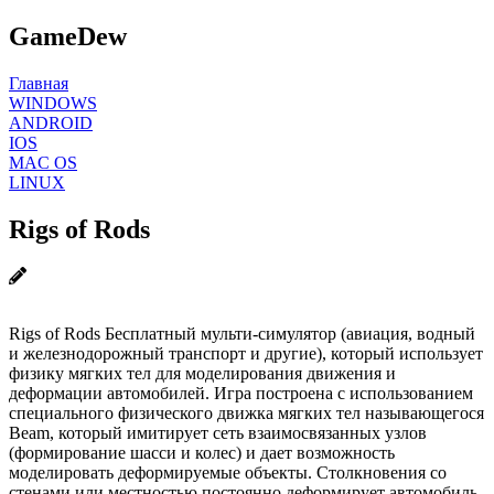
GameDew
Главная
WINDOWS
ANDROID
IOS
MAC OS
LINUX
Rigs of Rods
Rigs of Rods Бесплатный мульти-симулятор (авиация, водный
и железнодорожный транспорт и другие), который использует
физику мягких тел для моделирования движения и
деформации автомобилей. Игра построена с использованием
специального физического движка мягких тел называющегося
Beam, который имитирует сеть взаимосвязанных узлов
(формирование шасси и колес) и дает возможность
моделировать деформируемые объекты. Столкновения со
стенами или местностью постоянно деформирует автомобиль.