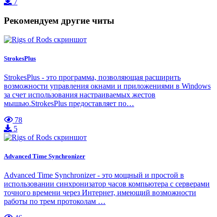
7
Рекомендуем другие читы
StrokesPlus
StrokesPlus - это программа, позволяющая расширить
возможности управления окнами и приложениями в Windows
за счет использования настраиваемых жестов
мышью.StrokesPlus предоставляет по…
78
5
Advanced Time Synchronizer
Advanced Time Synchronizer - это мощный и простой в
использовании синхронизатор часов компьютера с серверами
точного времени через Интернет, имеющий возможности
работы по трем протоколам …