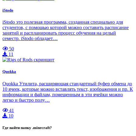
iStodo
iStodo это полезная программа, созданная специально для
студентов, с помощью которой можно составить расписание
занятий и распланировать процесс обучения на целый
семестр. iStodo обладает…
50
11
Quokka
Quokka Утилита, расширяющая стандартный буфер обмена до
10 ячеек, которые можно вставлять текст, изображения и пр. К
информации и файлам, помещенным в эти ячейки можно
легко и быстро полу…
41
10
Где найти папку .minecraft?