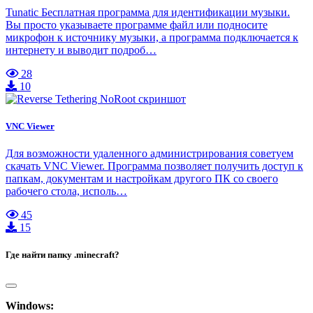
Tunatic Бесплатная программа для идентификации музыки.
Вы просто указываете программе файл или подносите
микрофон к источнику музыки, а программа подключается к
интернету и выводит подроб…
28
10
VNC Viewer
Для возможности удаленного администрирования советуем
скачать VNC Viewer. Программа позволяет получить доступ к
папкам, документам и настройкам другого ПК со своего
рабочего стола, исполь…
45
15
Где найти папку .minecraft?
Windows: