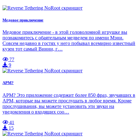
Медовое приключение
Медовое приключение - в этой головоломной игрушке вы
познакомитесь с обаятельным медведем по имени Мэни.
Совсем недавно в гостях у него побывал всемирно известный
кузен тот самый Винни, г…
77
9
APM?
APM? Это приложение содержит более 850 фраз, звучавших в
APM, которые вы можете прослушать в любое время. Кроме
прослушивания, вы можете установить эти звуки на
уведомления о входящих соо…
41
15