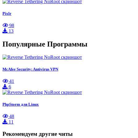
Pixlr
98
13
Популярные Программы
McAfee Security: Antivirus VPN
41
6
PhpStorm для Linux
48
11
Рекомендуем другие читы