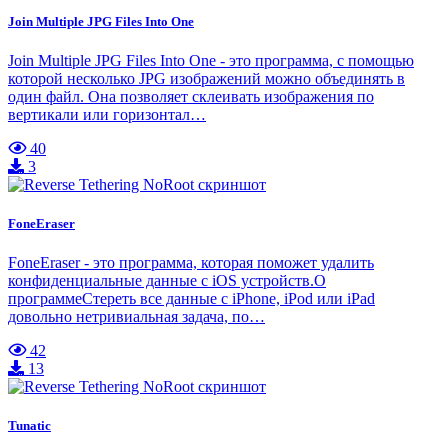
Join Multiple JPG Files Into One
Join Multiple JPG Files Into One - это программа, с помощью
которой несколько JPG изображений можно объединять в
один файл. Она позволяет склеивать изображения по
вертикали или горизонтал…
40
3
FoneEraser
FoneEraser - это программа, которая поможет удалить
конфиденциальные данные с iOS устройств.О
программеСтереть все данные с iPhone, iPod или iPad
довольно нетривиальная задача, по…
42
13
Tunatic