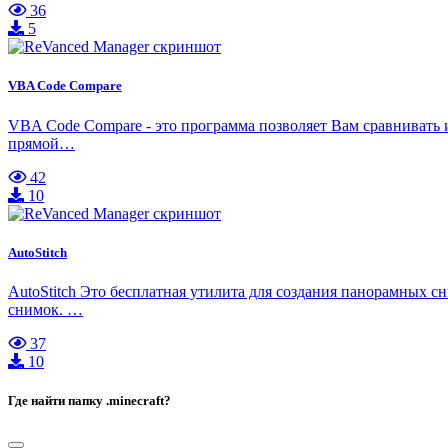
36
5
VBA Code Compare
VBA Code Compare - это программа позволяет Вам сравнивать и 
прямой…
42
10
AutoStitch
AutoStitch Это бесплатная утилита для создания панорамных с
снимок. …
37
10
Где найти папку .minecraft?