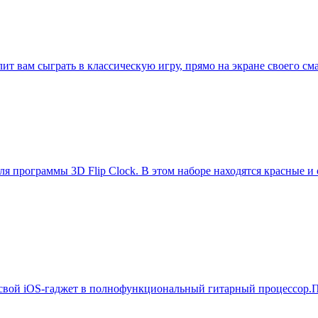
лит вам сыграть в классическую игру, прямо на экране своего с
ля программы 3D Flip Clock. В этом наборе находятся красные и
 свой iOS-гаджет в полнофункциональный гитарный процессор.П