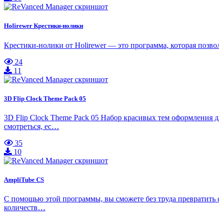
Holirewer Крестики-нолики
Крестики-нолики от Holirewer — это программа, которая позво
24
11
3D Flip Clock Theme Pack 05
3D Flip Clock Theme Pack 05 Набор красивых тем оформления д
смотреться, ес…
35
10
AmpliTube CS
С помощью этой программы, вы сможете без труда превратить
количеств…