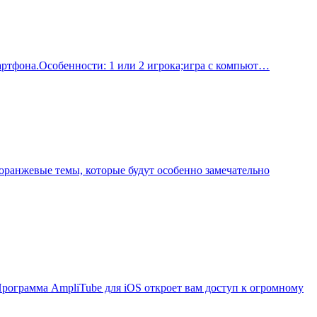
мартфона.Особенности: 1 или 2 игрокa;игра с компьют…
 оранжевые темы, которые будут особенно замечательно
рограмма AmpliTube для iOS откроет вам доступ к огромному