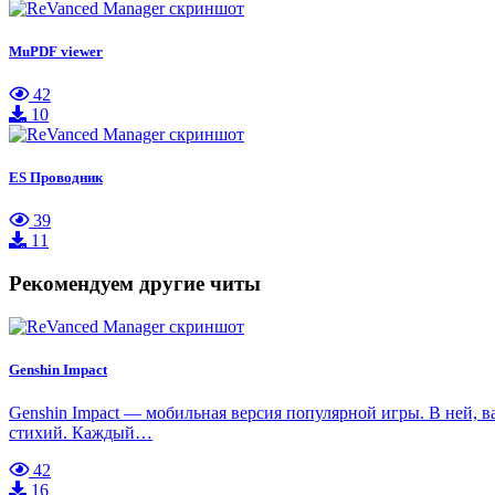
MuPDF viewer
42
10
ES Проводник
39
11
Рекомендуем другие читы
Genshin Impact
Genshin Impact — мобильная версия популярной игры. В ней, 
стихий. Каждый…
42
16